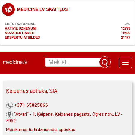
MEDICINE.LV SKAITĻOS
LIETOTĀJI ONLINE
372
AKTĪVIE UZŅĒMUMI
12793
NOZARES RAKSTI
12420
EKSPERTU ATBILDES
21477
Toggle
naviga
Ķeipenes aptieka, SIA
+371 65025066
"Atvari" - 1, Ķeipene, Ķeipenes pagasts, Ogres nov., LV-
5062
Medikamentu tirdzniecība, aptiekas