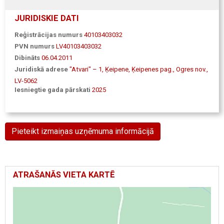
JURIDISKIE DATI
Reģistrācijas numurs
40103403032
PVN numurs
LV40103403032
Dibināts
06.04.2011
Juridiskā adrese
"Atvari" – 1, Ķeipene, Ķeipenes pag., Ogres nov.,
LV-5062
Iesniegtie gada pārskati
2025
Pieteikt izmaiņas uzņēmuma informācijā
ATRAŠANĀS VIETA KARTĒ