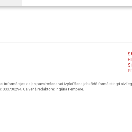
S
PI
S
P
ai informācijas daļas pavairošana vai izplatīšana jebkādā formā stingri aizliegt
s: 000730294. Galvenā redaktore: Ingūna Pempere.