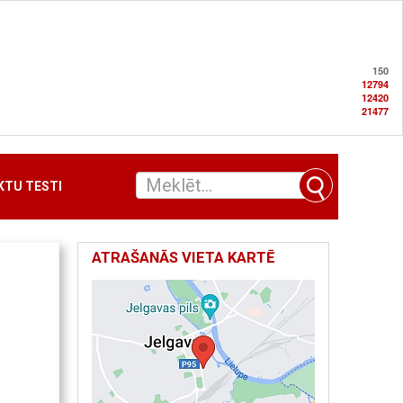
150
12794
12420
21477
TU TESTI
ATRAŠANĀS VIETA KARTĒ