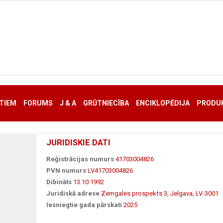
TIEM
FORUMS
J & A
GRŪTNIECĪBA
ENCIKLOPĒDIJA
PRODUK
JURIDISKIE DATI
Reģistrācijas numurs
41703004826
PVN numurs
LV41703004826
Dibināts
13.10.1992
Juridiskā adrese
Zemgales prospekts 3, Jelgava, LV-3001
Iesniegtie gada pārskati
2025