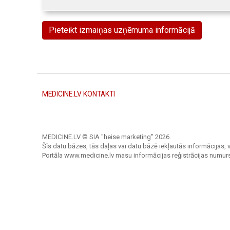
Pieteikt izmaiņas uzņēmuma informācijā
MEDICINE.LV KONTAKTI
MEDICINE.LV © SIA "heise marketing"
2026.
Šīs datu bāzes, tās daļas vai datu bāzē iekļautās informācijas, v
Portāla www.medicine.lv masu informācijas reģistrācijas numur