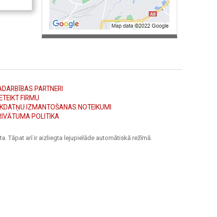
ADARBĪBAS PARTNERI
ETEIKT FIRMU
ĪKDATŅU IZMANTOŠANAS NOTEIKUMI
RIVĀTUMA POLITIKA
a. Tāpat arī ir aizliegta lejupielāde automātiskā režīmā.