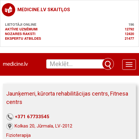
MEDICINE.LV SKAITĻOS
LIETOTĀJI ONLINE
196
AKTĪVIE UZŅĒMUMI
12792
NOZARES RAKSTI
12420
EKSPERTU ATBILDES
21477
Toggle
naviga
Jaunķemeri, kūrorta rehabilitācijas centrs, Fitnesa
centrs
+371 67733545
Kolkas 20, Jūrmala, LV-2012
Fizioterapija