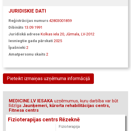
JURIDISKIE DATI
Reģistrācijas numurs
42803001859
Dibināts
13.09.1991
Juridiskā adrese
Kolkas iela 20, Jūrmala, LV-2012
Iesniegtie gada pārskati
2025
Īpašnieki
2
Amatpersonu skaits
2
Pieteikt izmaiņas uzņēmuma informācijā
MEDICINE.LV IESAKA
uzņēmumus, kuru darbība var būt
līdzīga
Jaunķemeri, kūrorta rehabilitācijas centrs,
Fitnesa centrs
Fizioterapijas centrs Rēzeknē
Fizioterapija