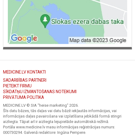
MEDICINE.LV KONTAKTI
SADARBĪBAS PARTNERI
PIETEIKT FIRMU
SĪKDATŅU IZMANTOŠANAS NOTEIKUMI
PRIVĀTUMA POLITIKA
MEDICINE.LV © SIA "heise marketing"
2026.
Šīs datu bāzes, tās daļas vai datu bāzē iekļautās informācijas, vai
informācijas daļas pavairošana vai izplatīšana jebkādā formā stingri
aizliegta. Tāpat arī ir aizliegta lejupielāde automātiskā režīmā.
Portāla www.medicine.lv masu informācijas reģistrācijas numurs:
000730294. Galvenā redaktore: Ingūna Pempere.