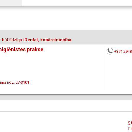
 būt līdzīga
iDental, zobārstniecība
higiēnistes prakse
+371 294
uma nov., LV-3101
S
PI