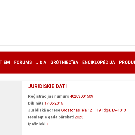
TIEM
FORUMS
J & A
GRŪTNIECĪBA
ENCIKLOPĒDIJA
PRODUK
JURIDISKIE DATI
Reģistrācijas numurs
40203001509
Dibināts
17.06.2016
Juridiskā adrese
Grostonas iela 12 – 19, Rīga, LV-1013
Iesniegtie gada pārskati
2025
Īpašnieki
1