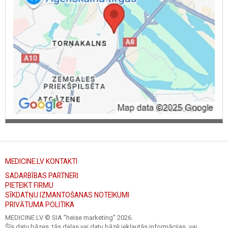
MEDICINE.LV KONTAKTI
SADARBĪBAS PARTNERI
PIETEIKT FIRMU
SĪKDATŅU IZMANTOŠANAS NOTEIKUMI
PRIVĀTUMA POLITIKA
MEDICINE.LV © SIA "heise marketing"
2026.
Šīs datu bāzes, tās daļas vai datu bāzē iekļautās informācijas, vai