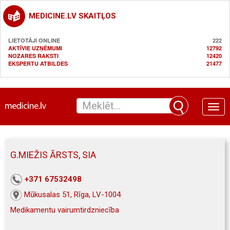
MEDICINE.LV SKAITĻOS
LIETOTĀJI ONLINE
222
AKTĪVIE UZŅĒMUMI
12792
NOZARES RAKSTI
12420
EKSPERTU ATBILDES
21477
Toggle
naviga
G.MIEŽIS ĀRSTS, SIA
+371 67532498
Mūkusalas 51, Rīga, LV-1004
Medikamentu vairumtirdzniecība