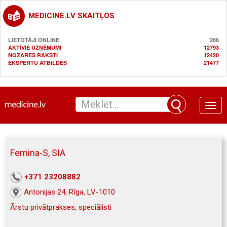
MEDICINE.LV SKAITĻOS
LIETOTĀJI ONLINE
286
AKTĪVIE UZŅĒMUMI
12793
NOZARES RAKSTI
12420
EKSPERTU ATBILDES
21477
Toggle
naviga
Femina-S, SIA
+371 23208882
Antonijas 24, Rīga, LV-1010
Ārstu privātprakses, speciālisti