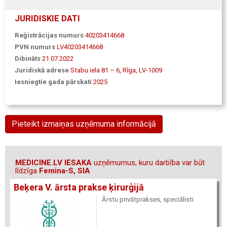
JURIDISKIE DATI
Reģistrācijas numurs
40203414668
PVN numurs
LV40203414668
Dibināts
21.07.2022
Juridiskā adrese
Stabu iela 81 – 6, Rīga, LV-1009
Iesniegtie gada pārskati
2025
Pieteikt izmaiņas uzņēmuma informācijā
MEDICINE.LV IESAKA
uzņēmumus, kuru darbība var būt
līdzīga
Femina-S, SIA
Beķera V. ārsta prakse ķirurģijā
Ārstu privātprakses, speciālisti