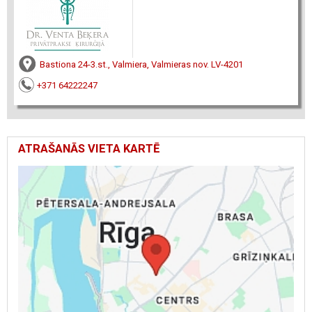
Bastiona 24-3.st., Valmiera, Valmieras nov. LV-4201
+371 64222247
ATRAŠANĀS VIETA KARTĒ