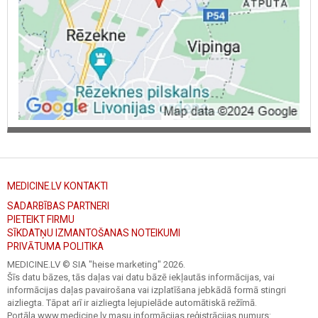
MEDICINE.LV KONTAKTI
SADARBĪBAS PARTNERI
PIETEIKT FIRMU
SĪKDATŅU IZMANTOŠANAS NOTEIKUMI
PRIVĀTUMA POLITIKA
MEDICINE.LV © SIA "heise marketing"
2026.
Šīs datu bāzes, tās daļas vai datu bāzē iekļautās informācijas, vai
informācijas daļas pavairošana vai izplatīšana jebkādā formā stingri
aizliegta. Tāpat arī ir aizliegta lejupielāde automātiskā režīmā.
Portāla www.medicine.lv masu informācijas reģistrācijas numurs: