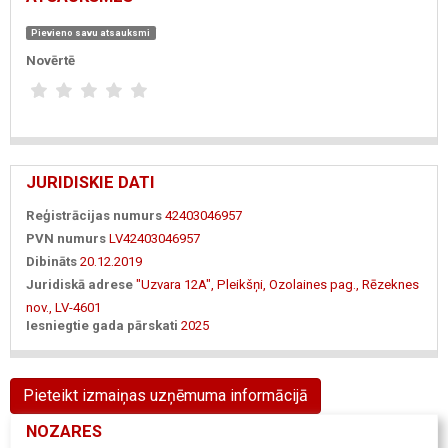
Pievieno savu atsauksmi
Novērtē
JURIDISKIE DATI
Reģistrācijas numurs
42403046957
PVN numurs
LV42403046957
Dibināts
20.12.2019
Juridiskā adrese
"Uzvara 12A", Pleikšņi, Ozolaines pag., Rēzeknes
nov., LV-4601
Iesniegtie gada pārskati
2025
Pieteikt izmaiņas uzņēmuma informācijā
NOZARES