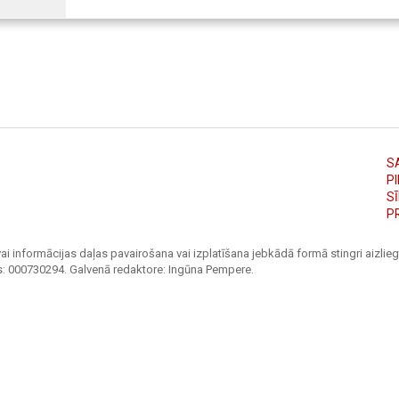
S
PI
S
P
ai informācijas daļas pavairošana vai izplatīšana jebkādā formā stingri aizliegt
s: 000730294. Galvenā redaktore: Ingūna Pempere.