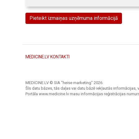
Pieteikt izmaiņas uzņēmuma informācijā
MEDICINE.LV KONTAKTI
MEDICINE.LV © SIA "heise marketing"
2026.
Šīs datu bāzes, tās daļas vai datu bāzē iekļautās informācijas, v
Portāla www.medicine.lv masu informācijas reģistrācijas numur