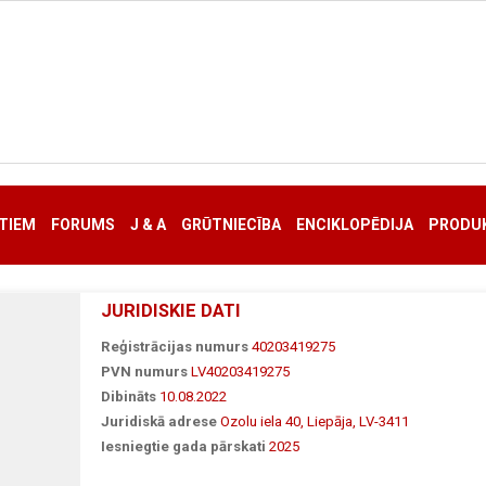
TIEM
FORUMS
J & A
GRŪTNIECĪBA
ENCIKLOPĒDIJA
PRODUK
JURIDISKIE DATI
Reģistrācijas numurs
40203419275
PVN numurs
LV40203419275
Dibināts
10.08.2022
Juridiskā adrese
Ozolu iela 40, Liepāja, LV-3411
Iesniegtie gada pārskati
2025