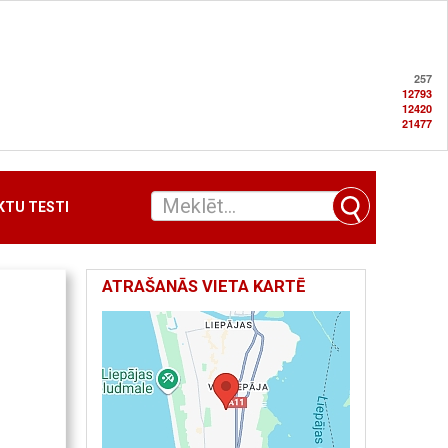
257
12793
12420
21477
TU TESTI
ATRAŠANĀS VIETA KARTĒ