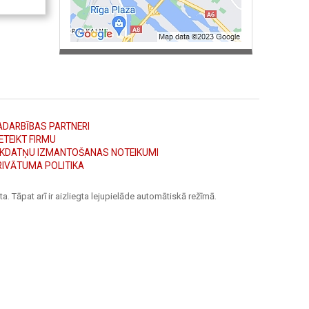
ADARBĪBAS PARTNERI
ETEIKT FIRMU
ĪKDATŅU IZMANTOŠANAS NOTEIKUMI
RIVĀTUMA POLITIKA
a. Tāpat arī ir aizliegta lejupielāde automātiskā režīmā.