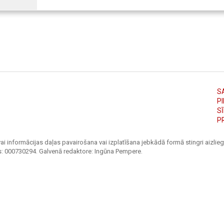
S
PI
S
P
ai informācijas daļas pavairošana vai izplatīšana jebkādā formā stingri aizliegt
s: 000730294. Galvenā redaktore: Ingūna Pempere.