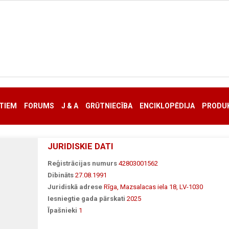
TIEM
FORUMS
J & A
GRŪTNIECĪBA
ENCIKLOPĒDIJA
PRODUK
JURIDISKIE DATI
Reģistrācijas numurs
42803001562
Dibināts
27.08.1991
Juridiskā adrese
Rīga, Mazsalacas iela 18, LV-1030
Iesniegtie gada pārskati
2025
Īpašnieki
1