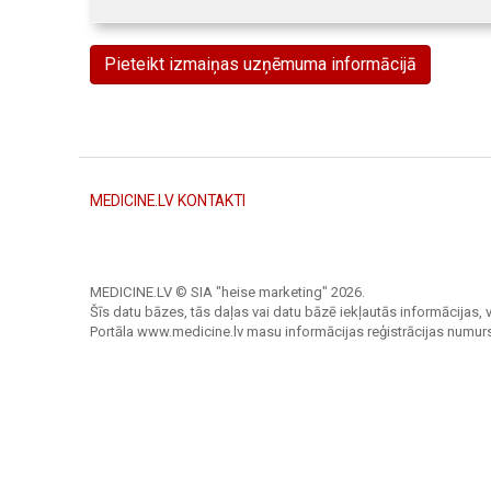
Pieteikt izmaiņas uzņēmuma informācijā
MEDICINE.LV KONTAKTI
MEDICINE.LV © SIA "heise marketing"
2026.
Šīs datu bāzes, tās daļas vai datu bāzē iekļautās informācijas, v
Portāla www.medicine.lv masu informācijas reģistrācijas numur