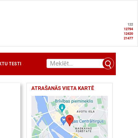
122
12794
12420
21477
TU TESTI
ATRAŠANĀS VIETA KARTĒ