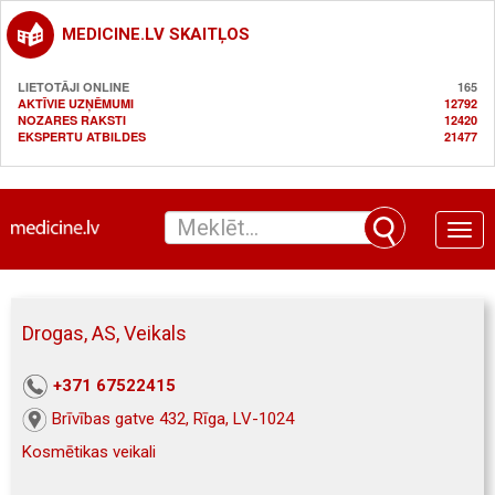
MEDICINE.LV SKAITĻOS
LIETOTĀJI ONLINE
165
AKTĪVIE UZŅĒMUMI
12792
NOZARES RAKSTI
12420
EKSPERTU ATBILDES
21477
Toggle
naviga
Drogas, AS, Veikals
+371 67522415
Brīvības gatve 432, Rīga, LV-1024
Kosmētikas veikali