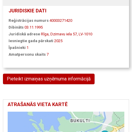
JURIDISKIE DATI
Reģistrācijas numurs
40003271420
Dibināts
03.11.1995
Juridiskā adrese
Rīga, Dzirnavu iela 57, LV-1010
Iesniegtie gada pārskati
2025
Īpašnieki
1
Amatpersonu skaits
7
Pieteikt izmaiņas uzņēmuma informācijā
ATRAŠANĀS VIETA KARTĒ