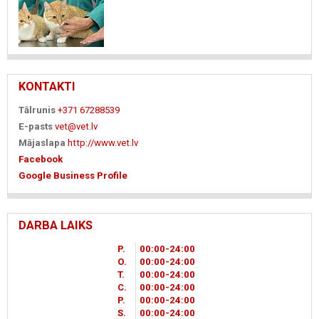
KONTAKTI
Tālrunis
+371 67288539
E-pasts
vet@vet.lv
Mājaslapa
http://www.vet.lv
Facebook
Google Business Profile
DARBA LAIKS
P.
00
00
-24
00
O.
00
00
-24
00
T.
00
00
-24
00
C.
00
00
-24
00
P.
00
00
-24
00
S.
00
00
-24
00