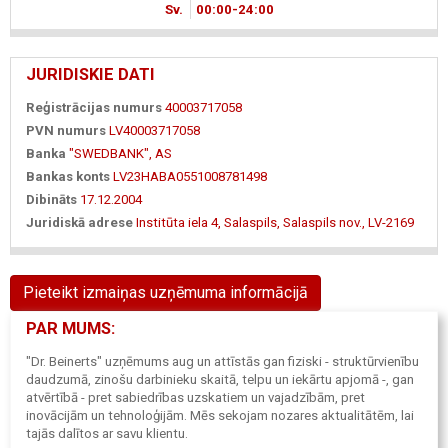
Sv.
00
00
-24
00
JURIDISKIE DATI
Reģistrācijas numurs
40003717058
PVN numurs
LV40003717058
Banka
"SWEDBANK", AS
Bankas konts
LV23HABA0551008781498
Dibināts
17.12.2004
Juridiskā adrese
Institūta iela 4, Salaspils, Salaspils nov., LV-2169
Pieteikt izmaiņas uzņēmuma informācijā
PAR MUMS:
"Dr. Beinerts" uzņēmums aug un attīstās gan fiziski - struktūrvienību
daudzumā, zinošu darbinieku skaitā, telpu un iekārtu apjomā -, gan
atvērtībā - pret sabiedrības uzskatiem un vajadzībām, pret
inovācijām un tehnoloģijām. Mēs sekojam nozares aktualitātēm, lai
tajās dalītos ar savu klientu.