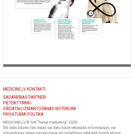
MEDICINE.LV KONTAKTI
SADARBĪBAS PARTNERI
PIETEIKT FIRMU
SĪKDATŅU IZMANTOŠANAS NOTEIKUMI
PRIVĀTUMA POLITIKA
MEDICINE.LV © SIA "heise marketing"
2026.
Šīs datu bāzes, tās daļas vai datu bāzē iekļautās informācijas, vai
informācijas daļas pavairošana vai izplatīšana jebkādā formā stingri