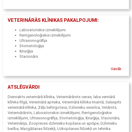
VETERINĀRĀS KLĪNIKAS PAKALPOJUMI:
Laboratoriskie izmeklējumi
Rentgenoloģiskie izmeklējumi
Ultrasonogrāfija
Stomatoloģija
Ķirurģija
Stacionārs
Vairāk
ATSLĒGVĀRDI
Diennakts veterinārā klīnika, Veterinārārsts cenas, laba verinārā
klīnika Rīgā, Veterinārā aptieka, Veterinārā klīnika Imantā, Salaspils
veterinārā klīnika, Zāļu lieltirgotava, Dzīvnieku viesnīca, Vetārsts,
Veterinārārsts, Laboratoriskie izmeklējumi, Rentgenoloģiskie
izmeklējumi, Ultrasonogrāfija, Stomatoloģija, Ķirurģija, Stacionārs,
Veterinārija, Zoopreces dzīvnieku kopšana un aprūpe, Dzīvnieku
barība, Mazgāšanas līdzekļi, Uzkopšanas līdzekļi un tehnika