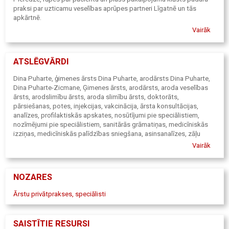
praksi par uzticamu veselības aprūpes partneri Līgatnē un tās
apkārtnē.
Vairāk
ATSLĒGVĀRDI
Dina Puharte, ģimenes ārsts Dina Puharte, arodārsts Dina Puharte,
Dina Puharte-Zicmane, Ģimenes ārsts, arodārsts, aroda veselības
ārsts, arodslimību ārsts, aroda slimību ārsts, doktorāts,
pārsiešanas, potes, injekcijas, vakcinācija, ārsta konsultācijas,
analīzes, profilaktiskās apskates, nosūtījumi pie speciālistiem,
nozīmējumi pie speciālistiem, sanitārās grāmatiņas, medicīniskās
izziņas, medicīniskās palīdzības sniegšana, asinsanalīzes, zāļu
receptes.
Vairāk
NOZARES
Ārstu privātprakses, speciālisti
SAISTĪTIE RESURSI