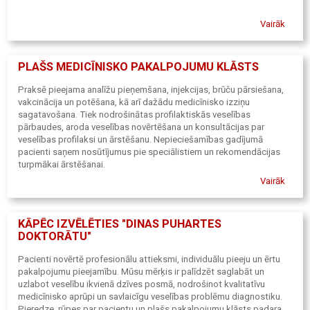
Vairāk
PLAŠS MEDICĪNISKO PAKALPOJUMU KLĀSTS
Praksē pieejama analīžu pieņemšana, injekcijas, brūču pārsiešana,
vakcinācija un potēšana, kā arī dažādu medicīnisko izziņu
sagatavošana. Tiek nodrošinātas profilaktiskās veselības
pārbaudes, aroda veselības novērtēšana un konsultācijas par
veselības profilaksi un ārstēšanu. Nepieciešamības gadījumā
pacienti saņem nosūtījumus pie speciālistiem un rekomendācijas
turpmākai ārstēšanai.
Vairāk
Papildu speciālistu atbalsts
Lai nodrošinātu vispusīgu pieeju veselības aprūpei, pacientiem
pieejami arī fizioterapeita, masiera un uztura speciālista
KĀPĒC IZVĒLĒTIES "DINAS PUHARTES
pakalpojumi. Tas ļauj vienuviet saņemt gan medicīnisko palīdzību,
DOKTORĀTU"
gan atbalstu veselīga dzīvesveida veidošanā un rehabilitācijas
procesā.
Pacienti novērtē profesionālu attieksmi, individuālu pieeju un ērtu
pakalpojumu pieejamību. Mūsu mērķis ir palīdzēt saglabāt un
uzlabot veselību ikvienā dzīves posmā, nodrošinot kvalitatīvu
medicīnisko aprūpi un savlaicīgu veselības problēmu diagnostiku.
Pieredze, rūpes par pacientu un plašs pakalpojumu klāsts padara