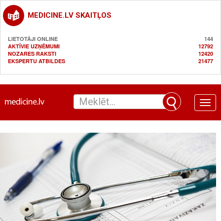
MEDICINE.LV SKAITĻOS
LIETOTĀJI ONLINE
144
AKTĪVIE UZŅĒMUMI
12792
NOZARES RAKSTI
12420
EKSPERTU ATBILDES
21477
Toggle
naviga