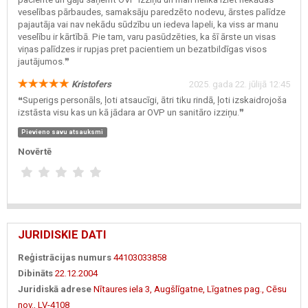
veselības pārbaudes, samaksāju paredzēto nodevu, ārstes palīdze
pajautāja vai nav nekādu sūdzību un iedeva lapeli, ka viss ar manu
veselību ir kārtībā. Pie tam, varu pasūdzēties, ka šī ārste un visas
viņas palīdzes ir rupjas pret pacientiem un bezatbildīgas visos
jautājumos.❞
Kristofers
2025. gada 22. jūlijā 12:45
❝Superigs personāls, ļoti atsaucīgi, ātri tiku rindā, ļoti izskaidrojoša
izstāsta visu kas un kā jādara ar OVP un sanitāro izziņu.❞
Pievieno savu atsauksmi
Novērtē
JURIDISKIE DATI
Reģistrācijas numurs
44103033858
Dibināts
22.12.2004
Juridiskā adrese
Nītaures iela 3, Augšlīgatne, Līgatnes pag., Cēsu
nov., LV-4108