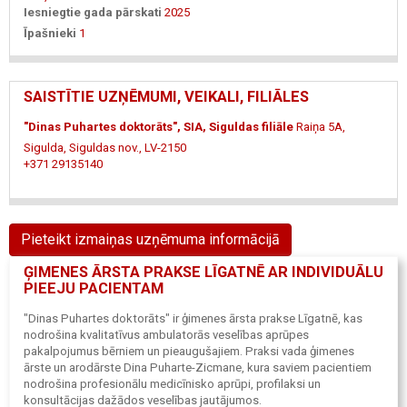
Iesniegtie gada pārskati
2025
Īpašnieki
1
SAISTĪTIE UZŅĒMUMI, VEIKALI, FILIĀLES
"Dinas Puhartes doktorāts", SIA, Siguldas filiāle
Raiņa 5A,
Sigulda, Siguldas nov., LV-2150
+371 29135140
Pieteikt izmaiņas uzņēmuma informācijā
ĢIMENES ĀRSTA PRAKSE LĪGATNĒ AR INDIVIDUĀLU
PIEEJU PACIENTAM
"Dinas Puhartes doktorāts" ir ģimenes ārsta prakse Līgatnē, kas
nodrošina kvalitatīvus ambulatorās veselības aprūpes
pakalpojumus bērniem un pieaugušajiem. Praksi vada ģimenes
ārste un arodārste Dina Puharte-Zicmane, kura saviem pacientiem
nodrošina profesionālu medicīnisko aprūpi, profilaksi un
konsultācijas dažādos veselības jautājumos.