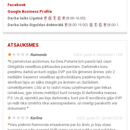
Facebook
Google Business Profile
Darba laiks Līgatnē
(8.00-16.00)
P.
O.
T.
C.
P.
Darba laiks Siguldas doktorātā
(8.00-19.00)
(8.00-16.00)
P.
O.
T.
C.
P.
ATSAUKSMES
Raimonds
2024. gada 4. decembrī 11:05
❝Ir pamatotas aizdomas, ka Dina Puharte ļoti pavirši laiž cauri
Obligātās veselības pārbaudes pacientiem. Darbinieks kuru
pieņēmu darbā un kurš izgāja OVP pie šīs ģimenes ārstes. pēc 2
nedēļām Saņemot veselības apdrošināšanu paņēma ilgstošu
slimības lapu un sāka staigāt pa ārstiem un dažādiem
izmeklējumiem. Līdz ar to radot mūsu uzņēmumam gan liekas
izmaksas, gan stresu meklējot kurš nosegs šī darbinieka maiņas.
P.S. Un jā, iepriekš jau bija darbinieks, kurš pie šī arodārsta gāja OVP
un reāli tika izmērīts tikai asinsspiediens. un mierīgi parakstīti visi
dokumenti.❞
Karlīna
2025. gada 31. janvārī 20:02
❝Varu piekrist Raimonda atsauksmei par šo ārsti, jo biju viņas
paciente un gāju saņemt OVP izziņu un man nelika iziet nekādas