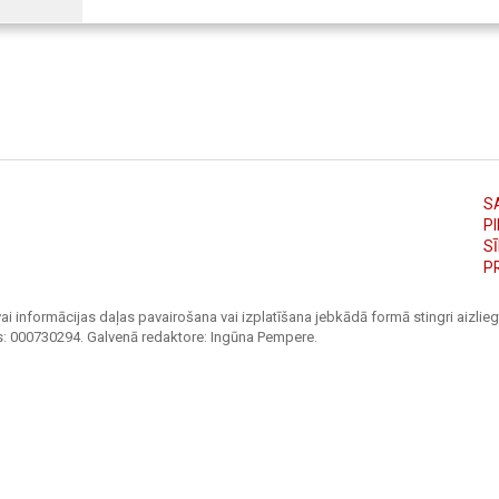
S
PI
S
P
ai informācijas daļas pavairošana vai izplatīšana jebkādā formā stingri aizliegt
s: 000730294. Galvenā redaktore: Ingūna Pempere.