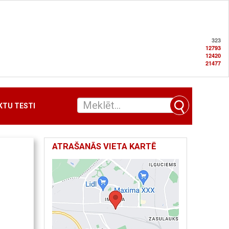
323
12793
12420
21477
TU TESTI
ATRAŠANĀS VIETA KARTĒ