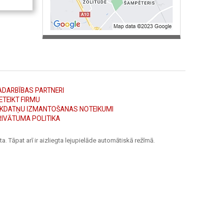
ADARBĪBAS PARTNERI
ETEIKT FIRMU
ĪKDATŅU IZMANTOŠANAS NOTEIKUMI
RIVĀTUMA POLITIKA
a. Tāpat arī ir aizliegta lejupielāde automātiskā režīmā.