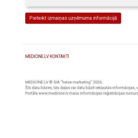
Pieteikt izmaiņas uzņēmuma informācijā
MEDICINE.LV KONTAKTI
MEDICINE.LV © SIA "heise marketing"
2026.
Šīs datu bāzes, tās daļas vai datu bāzē iekļautās informācijas, v
Portāla www.medicine.lv masu informācijas reģistrācijas numur