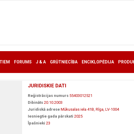
TIEM
FORUMS
J & A
GRŪTNIECĪBA
ENCIKLOPĒDIJA
PRODUK
JURIDISKIE DATI
Reģistrācijas numurs
55403012521
Dibināts
20.10.2003
Juridiskā adrese
Mūkusalas iela 41B, Rīga, LV-1004
Iesniegtie gada pārskati
2025
Īpašnieki
23