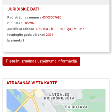
JURIDISKIE DATI
Reģistrācijas numurs
45403057680
Dibināts
15.06.2020
Juridiskā adrese
Bultu iela 2 k-1 – 26, Rīga, LV-1057
Iesniegtie gada pārskati
2021
Īpašnieki
3
Pieteikt izmaiņas uzņēmuma informācijā
ATRAŠANĀS VIETA KARTĒ