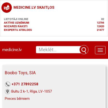
MEDICINE.LV SKAITĻOS
LIETOTĀJI ONLINE
82
AKTĪVIE UZŅĒMUMI
12794
NOZARES RAKSTI
12420
EKSPERTU ATBILDES
21477
Toggle
naviga
Boobo Toys, SIA
+371 27892258
Bultu 2 k-1, Rīga, LV-1057
Preces bērniem