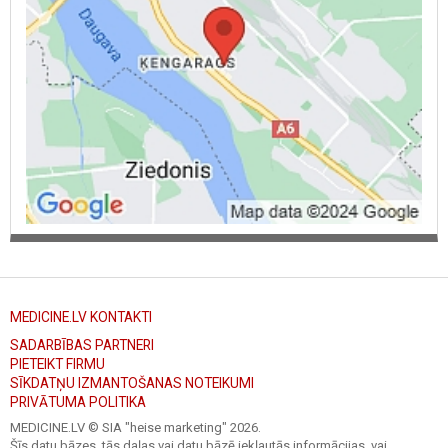
MEDICINE.LV KONTAKTI
SADARBĪBAS PARTNERI
PIETEIKT FIRMU
SĪKDATŅU IZMANTOŠANAS NOTEIKUMI
PRIVĀTUMA POLITIKA
MEDICINE.LV © SIA "heise marketing"
2026.
Šīs datu bāzes, tās daļas vai datu bāzē iekļautās informācijas, vai