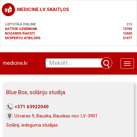
MEDICINE.LV SKAITĻOS
LIETOTĀJI ONLINE
213
AKTĪVIE UZŅĒMUMI
12792
NOZARES RAKSTI
12420
EKSPERTU ATBILDES
21477
Toggle
naviga
Blue Box, solāriju studija
+371 63922040
Uzvaras 9, Bauska, Bauskas nov. LV-3901
Solāriji, iedeguma studijas