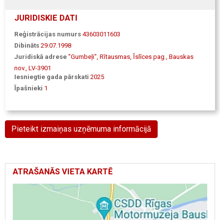
JURIDISKIE DATI
Reģistrācijas numurs
43603011603
Dibināts
29.07.1998
Juridiskā adrese
"Gumbeļi", Rītausmas, Īslīces pag., Bauskas
nov., LV-3901
Iesniegtie gada pārskati
2025
Īpašnieki
1
Pieteikt izmaiņas uzņēmuma informācijā
ATRAŠANĀS VIETA KARTĒ