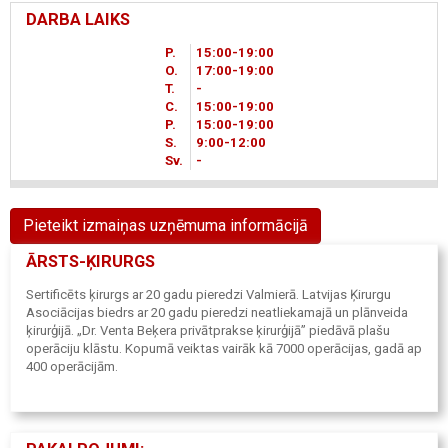
DARBA LAIKS
P.
15
00
-19
00
O.
17
00
-19
00
T.
-
C.
15
00
-19
00
P.
15
00
-19
00
S.
9
00
-12
00
Sv.
-
Pieteikt izmaiņas uzņēmuma informācijā
ĀRSTS-ĶIRURGS
Sertificēts ķirurgs ar 20 gadu pieredzi Valmierā. Latvijas Ķirurgu
Asociācijas biedrs ar 20 gadu pieredzi neatliekamajā un plānveida
ķirurģijā. „Dr. Venta Beķera privātprakse ķirurģijā” piedāvā plašu
operāciju klāstu. Kopumā veiktas vairāk kā 7000 operācijas, gadā ap
400 operācijām.