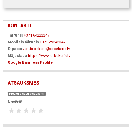
KONTAKTI
Tālrunis
+371 64222247
Mobilais tālrunis
+371 29242347
E-pasts
ventis.bekeris@drbekeris.lv
Mājaslapa
https://www.drbekeris.lv
Google Business Profile
ATSAUKSMES
Pievieno savu atsauksmi
Novērtē