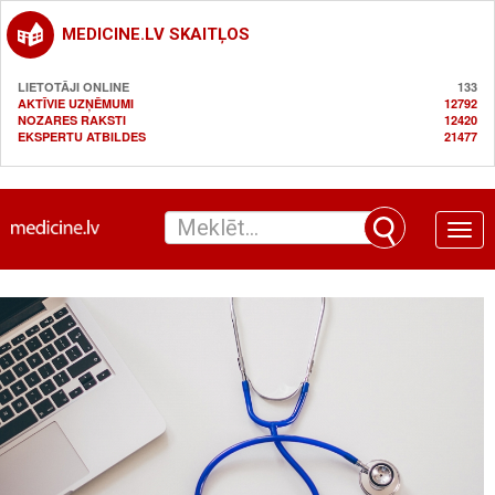
MEDICINE.LV SKAITĻOS
LIETOTĀJI ONLINE
133
AKTĪVIE UZŅĒMUMI
12792
NOZARES RAKSTI
12420
EKSPERTU ATBILDES
21477
Toggle
naviga