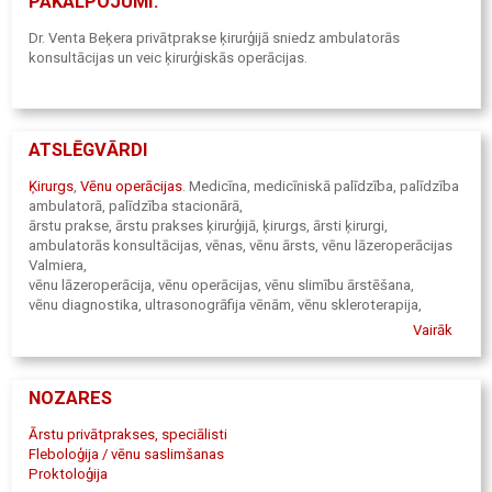
PAKALPOJUMI:
Dr. Venta Beķera privātprakse ķirurģijā sniedz ambulatorās
konsultācijas un veic ķirurģiskās operācijas.
ATSLĒGVĀRDI
Ķirurgs
,
Vēnu operācijas
.
Medicīna, medicīniskā palīdzība, palīdzība
ambulatorā, palīdzība stacionārā,
ārstu prakse, ārstu prakses ķirurģijā, ķirurgs, ārsti ķirurgi,
ambulatorās konsultācijas, vēnas, vēnu ārsts, vēnu lāzeroperācijas
Valmiera,
vēnu lāzeroperācija, vēnu operācijas, vēnu slimību ārstēšana,
vēnu diagnostika, ultrasonogrāfija vēnām, vēnu skleroterapija,
putuskleroterapija, operācijas, mīksto audu operācijas, ādas
Vairāk
veidojumu operācijas,
zemādas veidojumu operācijas, trūču operācijas, miniflebektomijas
endoskopiskās operācijas, vairogdziedzeru operācijas,
NOZARES
žultsakmeņa operācijas,
Valmiera, Valka, Vidzeme.
Ārstu privātprakses, speciālisti
Fleboloģija / vēnu saslimšanas
Proktoloģija