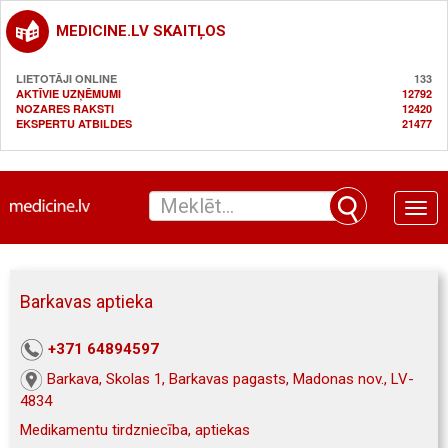
MEDICINE.LV SKAITĻOS
LIETOTĀJI ONLINE
133
AKTĪVIE UZŅĒMUMI
12792
NOZARES RAKSTI
12420
EKSPERTU ATBILDES
21477
Toggle
naviga
Barkavas aptieka
+371 64894597
Barkava, Skolas 1, Barkavas pagasts, Madonas nov., LV-
4834
Medikamentu tirdzniecība, aptiekas