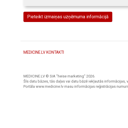
Pieteikt izmaiņas uzņēmuma informācijā
MEDICINE.LV KONTAKTI
MEDICINE.LV © SIA "heise marketing"
2026.
Šīs datu bāzes, tās daļas vai datu bāzē iekļautās informācijas, v
Portāla www.medicine.lv masu informācijas reģistrācijas numur