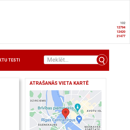
102
12794
12420
21477
TU TESTI
ATRAŠANĀS VIETA KARTĒ