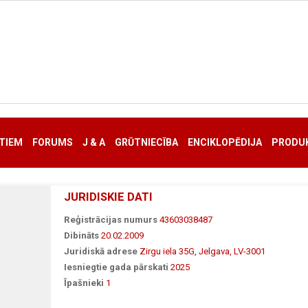
TIEM
FORUMS
J & A
GRŪTNIECĪBA
ENCIKLOPĒDIJA
PRODUK
JURIDISKIE DATI
Reģistrācijas numurs
43603038487
Dibināts
20.02.2009
Juridiskā adrese
Zirgu iela 35G, Jelgava, LV-3001
Iesniegtie gada pārskati
2025
Īpašnieki
1