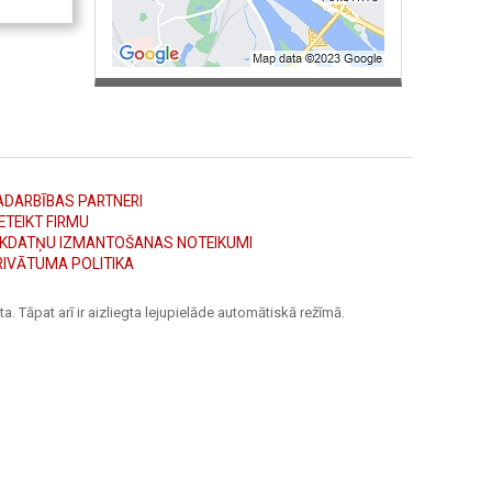
ADARBĪBAS PARTNERI
ETEIKT FIRMU
ĪKDATŅU IZMANTOŠANAS NOTEIKUMI
RIVĀTUMA POLITIKA
a. Tāpat arī ir aizliegta lejupielāde automātiskā režīmā.