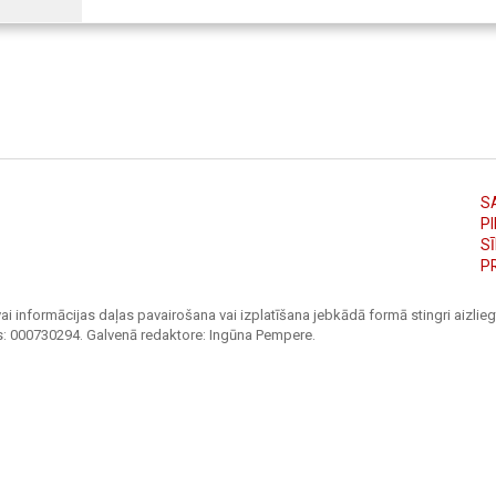
S
PI
S
P
ai informācijas daļas pavairošana vai izplatīšana jebkādā formā stingri aizliegt
s: 000730294. Galvenā redaktore: Ingūna Pempere.