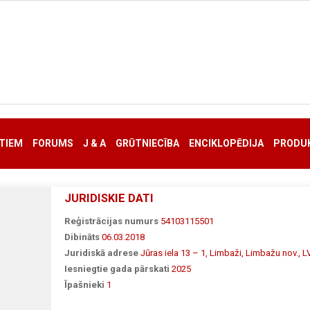
TIEM
FORUMS
J & A
GRŪTNIECĪBA
ENCIKLOPĒDIJA
PRODUK
JURIDISKIE DATI
Reģistrācijas numurs
54103115501
Dibināts
06.03.2018
Juridiskā adrese
Jūras iela 13 – 1, Limbaži, Limbažu nov., 
Iesniegtie gada pārskati
2025
Īpašnieki
1