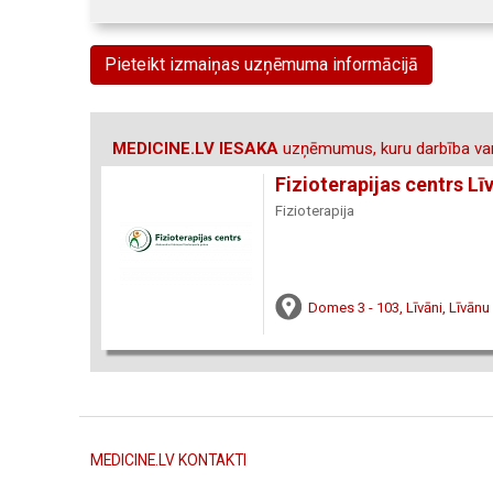
Pieteikt izmaiņas uzņēmuma informācijā
MEDICINE.LV IESAKA
uzņēmumus, kuru darbība var
Fizioterapijas centrs Lī
Fizioterapija
Domes 3 - 103, Līvāni, Līvānu
MEDICINE.LV KONTAKTI