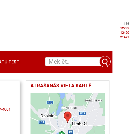
136
12792
12420
21477
TU TESTI
ATRAŠANĀS VIETA KARTĒ
LV-4001