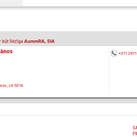
 būt līdzīga
AummRA, SIA
vānos
+371 297
 nov., LV-5316
S
PI