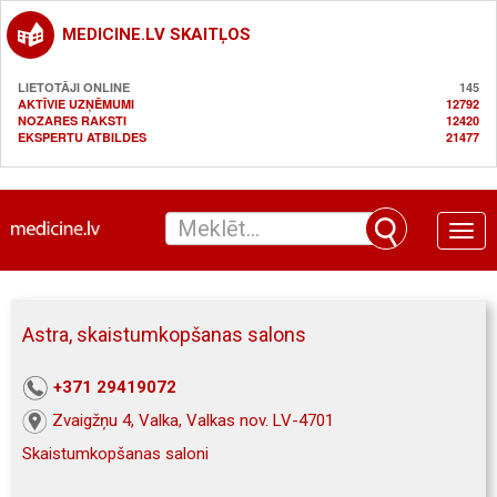
MEDICINE.LV SKAITĻOS
LIETOTĀJI ONLINE
145
AKTĪVIE UZŅĒMUMI
12792
NOZARES RAKSTI
12420
EKSPERTU ATBILDES
21477
Toggle
naviga
Astra, skaistumkopšanas salons
+371 29419072
Zvaigžņu 4, Valka, Valkas nov. LV-4701
Skaistumkopšanas saloni