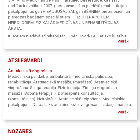
SIA “Arho Medicīnas Serviss” ir ārstniecības iestāde, kas savu
darbību ir uzsākusi 2007. gada pavasarī un piedāvā rehabilitācijas
pakalpojumus gan PIEAUGUŠAJIEM, gan BĒRNIEM pie zinošiem un
pieredzes bagātiem speciālistiem – FIZIOTERAPEITIEM,
NEIROLOGIEM, FIZIKĀLĀS MEDICĪNAS UN REHABILITĀCIJAS
ĀRSTA.
Klientiem piedāvā arī rehabilitāciju pēc Covid-19, Lietišķo kustību
Vairāk
neiroloģiju, kanisterapiju, fizioterapeita konsultāciju ar mājas
rehabilitācijas plāna izstrādi.
ATSLĒGVĀRDI
Ārstnieciskā vingrošana
.
Medicīniskā palīdzība, ambulatorā, medicīniskā palīdzība,
rehabilitācija. Ārstnieciskā masāža, (masāžas). Ārstnieciskā
vingrošana. Slinga terapija. Fizioterapija. Zīdaiņu vingrošana,
masāža. Bobata terapija. Fizioterapeita konsultācija,
(konsultācijas). Neiroloģija. Ārstnieciskā teipošana. Medicīniskie
pakalpojumi. Darba laiks pēc pieraksta. vingrošana, zīdaiņu masāža,
zīdaiņu masāžas. algoloģija, sāpju ārstēšana. Mīksto audu tehnikas
Vairāk
ārstnieciskā vingrošana grupās, kalanētika, pilates, fizikālā terapija.
Vingrošana bērniem. Teipošana, teipi, rehabilitologs, ergonomikas
apmācības, ergoterapeits. Rehabilitācija pēc Covid-19. Lietišķā
NOZARES
kustību neiroloģija, ultraskaņa, kanisterapija, fizioterapeita
konsultācija ar mājas rehabilitācijas plāna izstrādi.