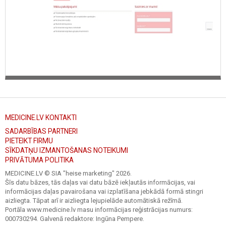
MEDICINE.LV KONTAKTI
SADARBĪBAS PARTNERI
PIETEIKT FIRMU
SĪKDATŅU IZMANTOŠANAS NOTEIKUMI
PRIVĀTUMA POLITIKA
MEDICINE.LV © SIA "heise marketing"
2026.
Šīs datu bāzes, tās daļas vai datu bāzē iekļautās informācijas, vai
informācijas daļas pavairošana vai izplatīšana jebkādā formā stingri
aizliegta. Tāpat arī ir aizliegta lejupielāde automātiskā režīmā.
Portāla www.medicine.lv masu informācijas reģistrācijas numurs:
000730294. Galvenā redaktore: Ingūna Pempere.