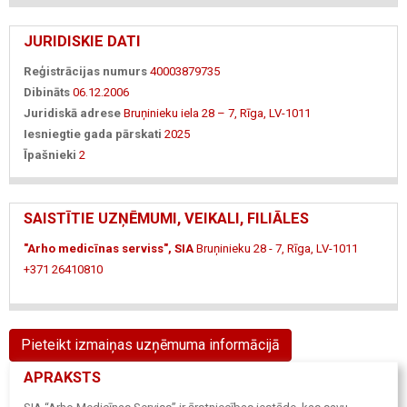
JURIDISKIE DATI
Reģistrācijas numurs
40003879735
Dibināts
06.12.2006
Juridiskā adrese
Bruņinieku iela 28 – 7, Rīga, LV-1011
Iesniegtie gada pārskati
2025
Īpašnieki
2
SAISTĪTIE UZŅĒMUMI, VEIKALI, FILIĀLES
"Arho medicīnas serviss", SIA
Bruņinieku 28 - 7, Rīga, LV-1011
+371 26410810
Pieteikt izmaiņas uzņēmuma informācijā
APRAKSTS