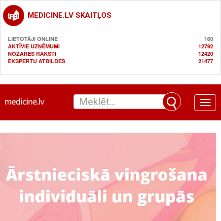
MEDICINE.LV SKAITĻOS
LIETOTĀJI ONLINE
160
AKTĪVIE UZŅĒMUMI
12792
NOZARES RAKSTI
12420
EKSPERTU ATBILDES
21477
Toggle
naviga