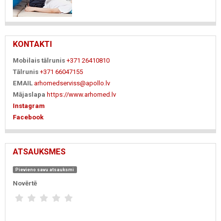
KONTAKTI
Mobilais tālrunis
+371 26410810
Tālrunis
+371 66047155
EMAIL
arhomedserviss@apollo.lv
Mājaslapa
https://www.arhomed.lv
Instagram
Facebook
ATSAUKSMES
Pievieno savu atsauksmi
Novērtē