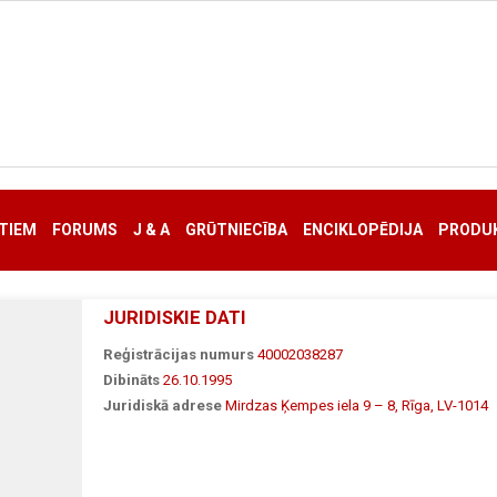
TIEM
FORUMS
J & A
GRŪTNIECĪBA
ENCIKLOPĒDIJA
PRODUK
JURIDISKIE DATI
Reģistrācijas numurs
40002038287
Dibināts
26.10.1995
Juridiskā adrese
Mirdzas Ķempes iela 9 – 8, Rīga, LV-1014