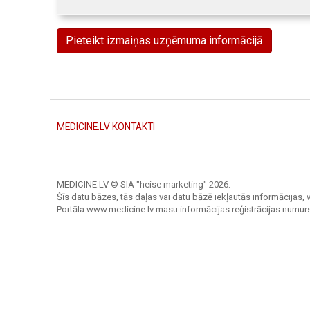
Pieteikt izmaiņas uzņēmuma informācijā
MEDICINE.LV KONTAKTI
MEDICINE.LV © SIA "heise marketing"
2026.
Šīs datu bāzes, tās daļas vai datu bāzē iekļautās informācijas, v
Portāla www.medicine.lv masu informācijas reģistrācijas numur