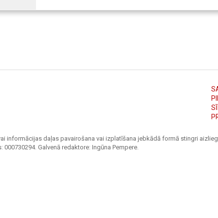
S
PI
S
P
ai informācijas daļas pavairošana vai izplatīšana jebkādā formā stingri aizliegt
s: 000730294. Galvenā redaktore: Ingūna Pempere.