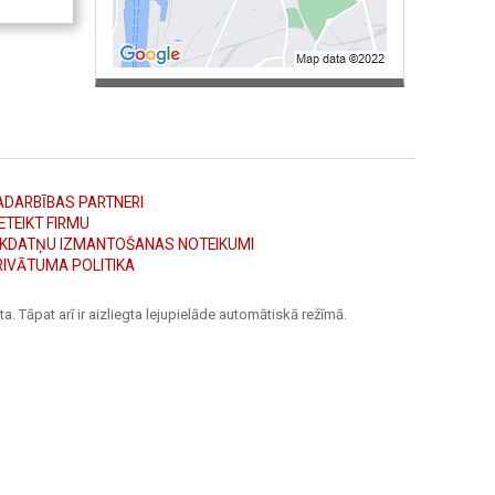
ADARBĪBAS PARTNERI
ETEIKT FIRMU
ĪKDATŅU IZMANTOŠANAS NOTEIKUMI
RIVĀTUMA POLITIKA
a. Tāpat arī ir aizliegta lejupielāde automātiskā režīmā.