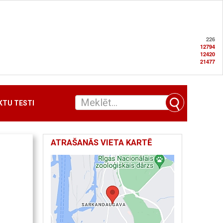
226
12794
12420
21477
TU TESTI
ATRAŠANĀS VIETA KARTĒ