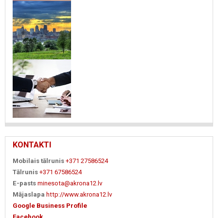
KONTAKTI
Mobilais tālrunis
+371 27586524
Tālrunis
+371 67586524
E-pasts
minesota@akrona12.lv
Mājaslapa
http://www.akrona12.lv
Google Business Profile
Facebook