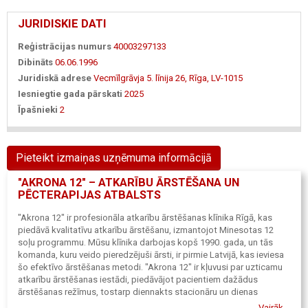
JURIDISKIE DATI
Reģistrācijas numurs
40003297133
Dibināts
06.06.1996
Juridiskā adrese
Vecmīlgrāvja 5. līnija 26, Rīga, LV-1015
Iesniegtie gada pārskati
2025
Īpašnieki
2
Pieteikt izmaiņas uzņēmuma informācijā
"AKRONA 12" – ATKARĪBU ĀRSTĒŠANA UN
PĒCTERAPIJAS ATBALSTS
"Akrona 12" ir profesionāla atkarību ārstēšanas klīnika Rīgā, kas
piedāvā kvalitatīvu atkarību ārstēšanu, izmantojot Minesotas 12
soļu programmu. Mūsu klīnika darbojas kopš 1990. gada, un tās
komanda, kuru veido pieredzējuši ārsti, ir pirmie Latvijā, kas ieviesa
šo efektīvo ārstēšanas metodi. "Akrona 12" ir kļuvusi par uzticamu
atkarību ārstēšanas iestādi, piedāvājot pacientiem dažādus
ārstēšanas režīmus, tostarp diennakts stacionāru un dienas
ambulatoro ārstēšanu, kas pielāgota individuālajām vajadzībām.
Vairāk