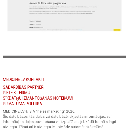
MEDICINE.LV KONTAKTI
SADARBĪBAS PARTNERI
PIETEIKT FIRMU
SĪKDATŅU IZMANTOŠANAS NOTEIKUMI
PRIVĀTUMA POLITIKA
MEDICINE.LV © SIA "heise marketing"
2026.
Šīs datu bāzes, tās daļas vai datu bāzē iekļautās informācijas, vai
informācijas daļas pavairošana vai izplatīšana jebkādā formā stingri
aizliegta. Tāpat arī ir aizliegta lejupielāde automātiskā režīmā.