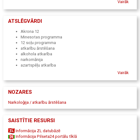
Vairāk
ATSLĒGVĀRDI
Akrona 12
Minesotas programma
12 soļu programma
atkarību ārstēšana
alkohola atkarība
narkomānija
azartspēļu atkarība
narkologs
Vairāk
psihiatrs
psihologs
sociālais darbinieks
NOZARES
diennakts stacionārs
ambulatorā ārstēšana
Narkoloģija / atkarību ārstēšana
rehabilitācija
atkarību ārstēšana
palīdzība atkarību gadījumā
SAISTĪTIE RESURSI
profesionāla palīdzība
atbalsta grupas
Informācija ZL datubāzē
palīdzēt atveseļoties
Informācija Pilseta24 portālu tīklā
problēmu risināšana