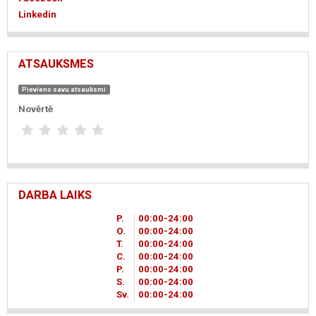
Linkedin
ATSAUKSMES
Pievieno savu atsauksmi
Novērtē
DARBA LAIKS
P.
00
00
-24
00
O.
00
00
-24
00
T.
00
00
-24
00
C.
00
00
-24
00
P.
00
00
-24
00
S.
00
00
-24
00
Sv.
00
00
-24
00