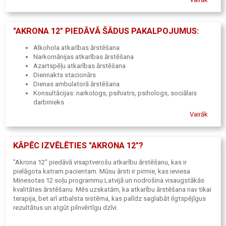
Klīnikā tiek sniegts pilnīgs atbalsts – pirms ārstēšanas tiek
nodrošinātas konsultācijas ar narkologiem, psihiatriem un
psihologiem, savukārt pēc ārstēšanas piedāvājam
"AKRONA 12" PIEDĀVĀ ŠĀDUS PAKALPOJUMUS:
psihoterapeitiskās nodarbības, lai palīdzētu saglabāt rezultātus
ilgtermiņā.
Alkohola atkarības ārstēšana
Narkomānijas atkarības ārstēšana
Azartspēļu atkarības ārstēšana
Diennakts stacionārs
Dienas ambulatorā ārstēšana
Konsultācijas: narkologs, psihiatrs, psihologs, sociālais
darbinieks
Pēcārstēšanās psihoterapeitiskās nodarbības
Vairāk
KĀPĒC IZVĒLĒTIES "AKRONA 12"?
"Akrona 12" piedāvā visaptverošu atkarību ārstēšanu, kas ir
pielāgota katram pacientam. Mūsu ārsti ir pirmie, kas ieviesa
Minesotas 12 soļu programmu Latvijā un nodrošina visaugstākās
kvalitātes ārstēšanu. Mēs uzskatām, ka atkarību ārstēšana nav tikai
terapija, bet arī atbalsta sistēma, kas palīdz saglabāt ilgtspējīgus
rezultātus un atgūt pilnvērtīgu dzīvi.