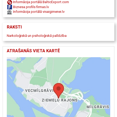
Informācija portālā BalticExport.com
palīdzība atkarību gadījumos
Biznesa profils firmas.lv
hroniska slimība
Informācija portālā visaigimenei.lv
psihiski traucējumi
sociālā statusa ietekme
mirstības risks
RAKSTI
seksuālā atkarība
smēķēšanas atkarība
Narkoloģiskā un psiholoģiskā palīdzība
līdzatkarība
datoratkarība
psihoaktīvo vielu atkarība
ATRAŠANĀS VIETA KARTĒ
medikamentu atkarība
atkarību apkarošana