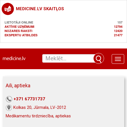
MEDICINE.LV SKAITĻOS
LIETOTĀJI ONLINE
157
AKTĪVIE UZŅĒMUMI
12794
NOZARES RAKSTI
12420
EKSPERTU ATBILDES
21477
Toggle
naviga
Aili, aptieka
+371 67731737
Kolkas 20, Jūrmala, LV-2012
Medikamentu tirdzniecība, aptiekas