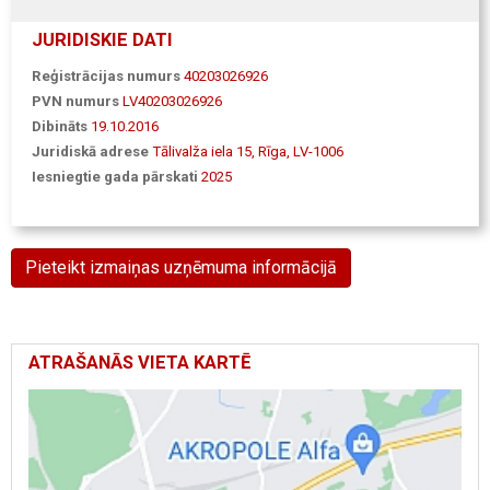
JURIDISKIE DATI
Reģistrācijas numurs
40203026926
PVN numurs
LV40203026926
Dibināts
19.10.2016
Juridiskā adrese
Tālivalža iela 15, Rīga, LV-1006
Iesniegtie gada pārskati
2025
Pieteikt izmaiņas uzņēmuma informācijā
ATRAŠANĀS VIETA KARTĒ