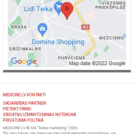
MEDICINE.LV KONTAKTI
SADARBĪBAS PARTNERI
PIETEIKT FIRMU
SĪKDATŅU IZMANTOŠANAS NOTEIKUMI
PRIVĀTUMA POLITIKA
MEDICINE.LV © SIA "heise marketing"
2026.
Šīs datu bāzes, tās daļas vai datu bāzē iekļautās informācijas, vai