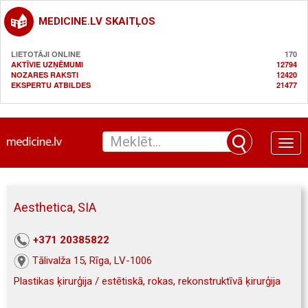
MEDICINE.LV SKAITĻOS
LIETOTĀJI ONLINE
170
AKTĪVIE UZŅĒMUMI
12794
NOZARES RAKSTI
12420
EKSPERTU ATBILDES
21477
Toggle
naviga
Aesthetica, SIA
+371 20385822
Tālivalža 15, Rīga, LV-1006
Plastikas ķirurģija / estētiskā, rokas, rekonstruktīvā ķirurģija