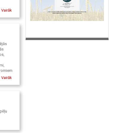
Vairāk
šējās
ās
os,
mi,
dromiem
os.
Vairāk
es vai
..
ūkas,
zjūt
aicina
spēļu
ar