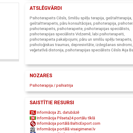
ATSLĒGVĀRDI
Psihoterapeits Cēsīs, Smilšu spēļu terapija, geštaltterapija,
geštaltterapeits, pāru konsultācijas, psihoterapija, psihoter
psihoterapeits, psihoterapeite, psihoterapijas speciālists,
psihoterapijas speciālists Vidzemē, labi psihoterapeiti,
psihoterapeita pakalpojumi, pāru un smilšu spēļu terapeits,
psiholoģiskas traumas, depresivitāte, izdegšanas sindromi,
veģetatīvā distonija, psihoterapijas speciālists Cēsīs Aija B
Velvele, kinezioloģiskā teipošana, stājas traucējumu profila
limfodrenāža, teipošana, teipi, manuālā terapija, relaksācija
vingrojumu apmācība
NOZARES
Psihoterapija / psihiatrija
SAISTĪTIE RESURSI
Informācija ZL datubāzē
Informācija Pilseta24 portālu tīklā
Informācija portālā BalticExport.com
Informācija portālā visaigimenei.lv