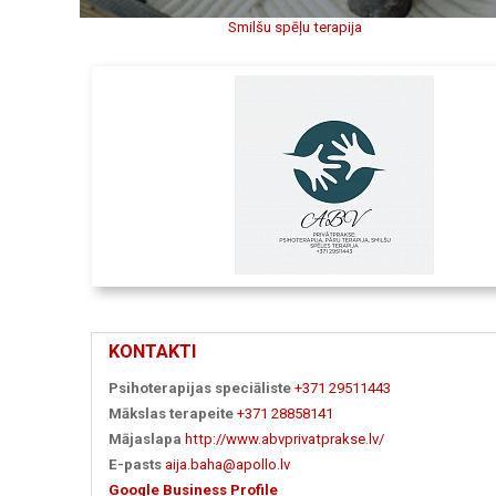
Smilšu spēļu terapija
KONTAKTI
Psihoterapijas speciāliste
+371 29511443
Mākslas terapeite
+371 28858141
Mājaslapa
http://www.abvprivatprakse.lv/
E-pasts
aija.baha@apollo.lv
Google Business Profile