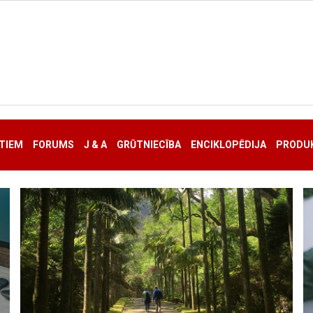
TIEM
FORUMS
J & A
GRŪTNIECĪBA
ENCIKLOPĒDIJA
PRODUK