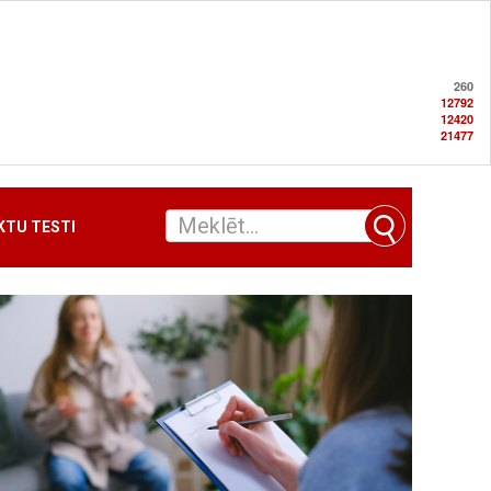
260
12792
12420
21477
TU TESTI