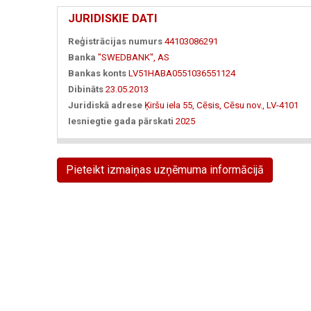
JURIDISKIE DATI
Reģistrācijas numurs
44103086291
Banka
"SWEDBANK", AS
Bankas konts
LV51HABA0551036551124
Dibināts
23.05.2013
Juridiskā adrese
Ķiršu iela 55, Cēsis, Cēsu nov., LV-4101
Iesniegtie gada pārskati
2025
Pieteikt izmaiņas uzņēmuma informācijā