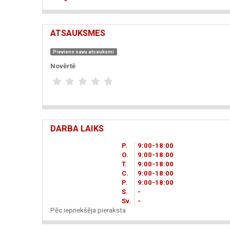
ATSAUKSMES
Pievieno savu atsauksmi
Novērtē
DARBA LAIKS
P.
9
00
-18
00
O.
9
00
-18
00
T.
9
00
-18
00
C.
9
00
-18
00
P.
9
00
-18
00
S.
-
Sv.
-
Pēc iepriekšēja pieraksta