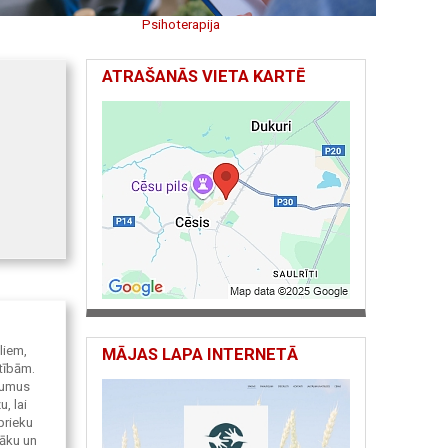
Psihoterapija
ATRAŠANĀS VIETA KARTĒ
eliem,
MĀJAS LAPA INTERNETĀ
tībām.
jumus
, lai
prieku
bāku un