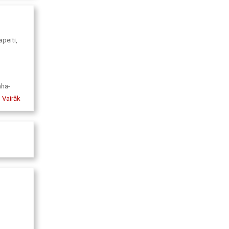
apeiti,
aha-
kse,
Vairāk
s