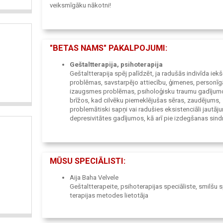
veiksmīgāku nākotni!
"BETAS NAMS" PAKALPOJUMI:
Geštaltterapija, psihoterapija
Geštaltterapija spēj palīdzēt, ja radušās indivīda iek
problēmas, savstarpējo attiecību, ģimenes, personīg
izaugsmes problēmas, psiholoģisku traumu gadījum
brīžos, kad cilvēku piemeklējušas sēras, zaudējums,
problemātiski sapņi vai radušies eksistenciāli jautāju
depresivitātes gadījumos, kā arī pie izdegšanas sin
vai veģetatīvās distonijas un dažādos citos gadījum
Smilšu spēļu terapija
Bērnībā katrs noteikti ir spēlējies smiltīs pie jūras, up
smilšu kastē. Ļaut sausām smiltīm birt caur pirkstiem.
MŪSU SPECIĀLISTI:
Smiltīm, pielejot ūdeni, tās var mīcīt, veidot smilšu k
kalnus, pilis, tuneļus. Mums ir atmiņas par to, kā āda i
Aija Baha Velvele
sausas un siltas, vēsas un mitras smiltis, kas aicināt 
Geštaltterapeite, psihoterapijas speciāliste, smilšu 
darboties ar tām. Atmiņu kamols glabā izjūtas kopā 
terapijas metodes lietotāja
agrākiem sapņiem, vientulību vai prieku...