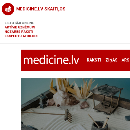
MEDICINE.LV SKAITĻOS
LIETOTĀJI ONLINE
AKTĪVIE UZŅĒMUMI
NOZARES RAKSTI
EKSPERTU ATBILDES
RAKSTI
ZIŅAS
ĀRS