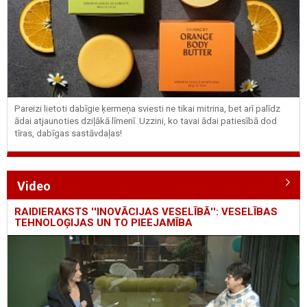
Pareizi lietoti dabīgie ķermeņa sviesti ne tikai mitrina, bet arī palīdz
ādai atjaunoties dziļākā līmenī. Uzzini, ko tavai ādai patiesībā dod
tīras, dabīgas sastāvdaļas!
Video
RAIDIERAKSTS ''INOVĀCIJAS VESELĪBĀ'': VESELĪBAS
TEHNOLOĢIJAS UN TO PIEEJAMĪBA