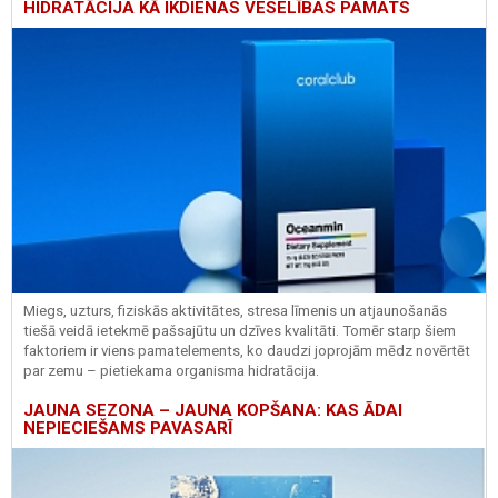
HIDRATĀCIJA KĀ IKDIENAS VESELĪBAS PAMATS
Miegs, uzturs, fiziskās aktivitātes, stresa līmenis un atjaunošanās
tiešā veidā ietekmē pašsajūtu un dzīves kvalitāti. Tomēr starp šiem
faktoriem ir viens pamatelements, ko daudzi joprojām mēdz novērtēt
par zemu – pietiekama organisma hidratācija.
JAUNA SEZONA – JAUNA KOPŠANA: KAS ĀDAI
NEPIECIEŠAMS PAVASARĪ