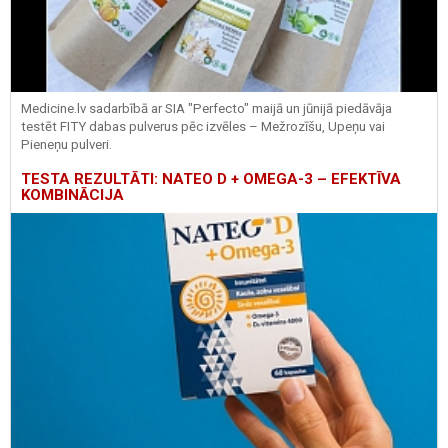
Medicine.lv sadarbībā ar SIA "Perfecto" maijā un jūnijā piedāvāja
testēt FITY dabas pulverus pēc izvēles – Mežrozīšu, Upeņu vai
Pieneņu pulveri.
TESTA REZULTĀTI: NATEO D + OMEGA-3 – EFEKTĪVA
KOMBINĀCIJA