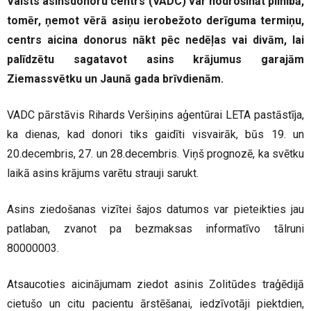
Valsts asinsdonoru centrs (VADC) var nodrošināt pilnībā,
tomēr, ņemot vērā asiņu ierobežoto derīguma termiņu,
centrs aicina donorus nākt pēc nedēļas vai divām, lai
palīdzētu sagatavot asins krājumus garajām
Ziemassvētku un Jaunā gada brīvdienām.
VADC pārstāvis Rihards Veršiņins aģentūrai LETA pastāstīja,
ka dienas, kad donori tiks gaidīti visvairāk, būs 19. un
20.decembris, 27. un 28.decembris. Viņš prognozē, ka svētku
laikā asins krājums varētu strauji sarukt.
Asins ziedošanas vizītei šajos datumos var pieteikties jau
patlaban, zvanot pa bezmaksas informatīvo tālruni
80000003.
Atsaucoties aicinājumam ziedot asinis Zolitūdes traģēdijā
cietušo un citu pacientu ārstēšanai, iedzīvotāji piektdien,