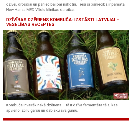
dzīvei, drošībai un pārliecībai par nākotni. Tieši šī pārliecība ir pamatā
New Hanza MED Vītolu klīnikas darbībai.
DZĪVĪBAS DZĒRIENS KOMBUČA: IZSTĀSTI LATVIJAI –
VESELĪBAS RECEPTES
Kombuča ir vairāk nekā dzēriens – tā ir dzīva fermentēta tēja, kas
apvieno izcilu garšu un dabisku svaigumu.