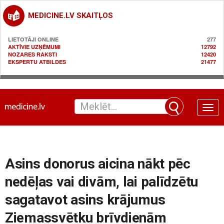
MEDICINE.LV SKAITĻOS
LIETOTĀJI ONLINE
277
AKTĪVIE UZŅĒMUMI
12792
NOZARES RAKSTI
12420
EKSPERTU ATBILDES
21477
Toggle
naviga
Asins donorus aicina nākt pēc
nedēļas vai divām, lai palīdzētu
sagatavot asins krājumus
Ziemassvētku brīvdienām