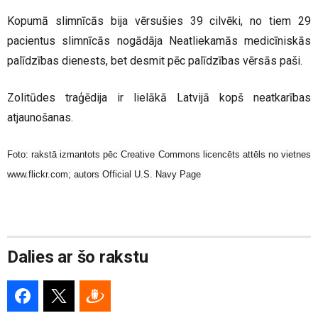
Kopumā slimnīcās bija vērsušies 39 cilvēki, no tiem 29
pacientus slimnīcās nogādāja Neatliekamās medicīniskās
palīdzības dienests, bet desmit pēc palīdzības vērsās paši.
Zolitūdes traģēdija ir lielākā Latvijā kopš neatkarības
atjaunošanas.
Foto: rakstā izmantots pēc Creative Commons licencēts attēls no vietnes
www.flickr.com; autors Official U.S. Navy Page
Dalies ar šo rakstu