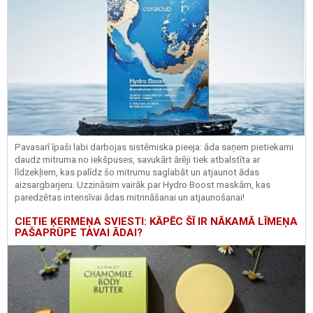
Pavasarī īpaši labi darbojas sistēmiska pieeja: āda saņem pietiekami
daudz mitruma no iekšpuses, savukārt ārēji tiek atbalstīta ar
līdzekļiem, kas palīdz šo mitrumu saglabāt un atjaunot ādas
aizsargbarjeru.
Uzzināsim vairāk par
Hydro
Boost
maskām, kas
paredzētas intensīvai ādas mitrināšanai un atjaunošanai!
CIETIE ĶERMEŅA SVIESTI: KĀPĒC ŠĪ IR NĀKAMĀ LĪMEŅA
PAŠAPRŪPE TAVAI ĀDAI?