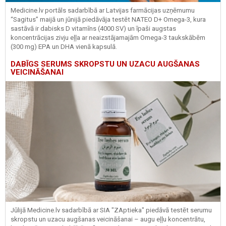
Medicine.lv portāls sadarbībā ar Latvijas farmācijas uzņēmumu
“Sagitus” maijā un jūnijā piedāvāja testēt NATEO D+ Omega-3, kura
sastāvā ir dabisks D vitamīns (4000 SV) un īpaši augstas
koncentrācijas zivju eļļa ar neaizstājamajām Omega-3 taukskābēm
(300 mg) EPA un DHA vienā kapsulā.
DABĪGS SERUMS SKROPSTU UN UZACU AUGŠANAS
VEICINĀŠANAI
Jūlijā Medicine.lv sadarbībā ar SIA "ZAptieka" piedāvā testēt serumu
skropstu un uzacu augšanas veicināšanai – augu eļļu koncentrātu,