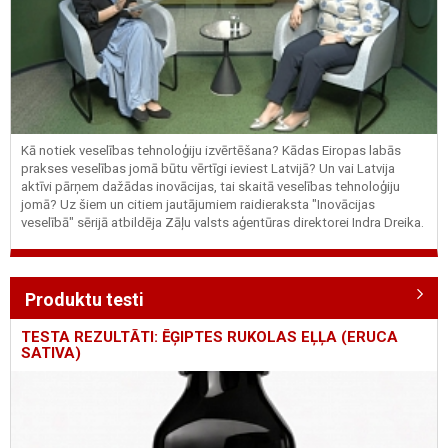
Kā notiek veselības tehnoloģiju izvērtēšana? Kādas Eiropas labās
prakses veselības jomā būtu vērtīgi ieviest Latvijā? Un vai Latvija
aktīvi pārņem dažādas inovācijas, tai skaitā veselības tehnoloģiju
jomā? Uz šiem un citiem jautājumiem raidieraksta "Inovācijas
veselībā" sērijā atbildēja Zāļu valsts aģentūras direktorei Indra Dreika.
Produktu testi
TESTA REZULTĀTI: ĒĢIPTES RUKOLAS EĻĻA (ERUCA
SATIVA)