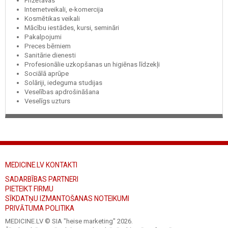
Frizētavas
Internetveikali, e-komercija
Kosmētikas veikali
Mācību iestādes, kursi, semināri
Pakalpojumi
Preces bērniem
Sanitārie dienesti
Profesionālie uzkopšanas un higiēnas līdzekļi
Sociālā aprūpe
Solāriji, iedeguma studijas
Veselības apdrošināšana
Veselīgs uzturs
MEDICINE.LV KONTAKTI
SADARBĪBAS PARTNERI
PIETEIKT FIRMU
SĪKDATŅU IZMANTOŠANAS NOTEIKUMI
PRIVĀTUMA POLITIKA
MEDICINE.LV © SIA "heise marketing"
2026.