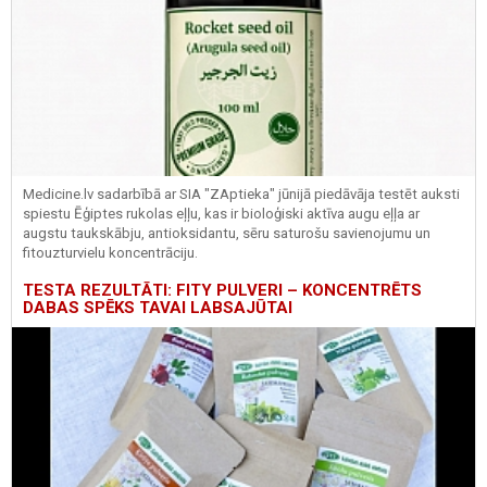
Medicine.lv sadarbībā ar SIA "ZAptieka" jūnijā piedāvāja testēt auksti
spiestu Ēģiptes rukolas eļļu, kas ir bioloģiski aktīva augu eļļa ar
augstu taukskābju, antioksidantu, sēru saturošu savienojumu un
fitouzturvielu koncentrāciju.
TESTA REZULTĀTI: FITY PULVERI – KONCENTRĒTS
DABAS SPĒKS TAVAI LABSAJŪTAI