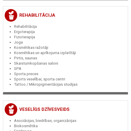
REHABILITĀCIJA
Rehabilitācija
Ergoterapija
Fizioterapija
Joga
Kosmētikas ražotāji
Kosmētikas un aprīkojuma izplatītāji
Pirtis, saunas
Skaistumkopšanas saloni
SPA
Sporta preces
Sports veselībai, sporta centri
Tattoo / Mikropigmentācijas studijas
VESELĪGS DZĪVESVEIDS
Asociācijas, biedrības, organizācijas
Biokosmētika