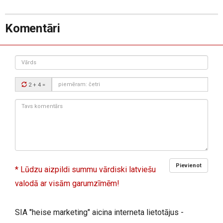
Komentāri
Vārds
Drošības
2 + 4
=
kods:
Tavs
komentārs:
Pievienot
* Lūdzu aizpildi summu vārdiski latviešu
valodā ar visām garumzīmēm!
SIA "heise marketing" aicina interneta lietotājus -