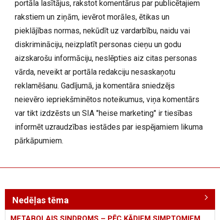
portāla lasītājus, rakstot komentārus par publicētajiem
rakstiem un ziņām, ievērot morāles, ētikas un
pieklājības normas, nekūdīt uz vardarbību, naidu vai
diskrimināciju, neizplatīt personas cieņu un godu
aizskarošu informāciju, neslēpties aiz citas personas
vārda, neveikt ar portāla redakciju nesaskaņotu
reklamēšanu. Gadījumā, ja komentāra sniedzējs
neievēro iepriekšminētos noteikumus, viņa komentārs
var tikt izdzēsts un SIA "heise marketing" ir tiesības
informēt uzraudzības iestādes par iespējamiem likuma
pārkāpumiem.
Nedēļas tēma
METABOLAIS SINDROMS – PĒC KĀDIEM SIMPTOMIEM