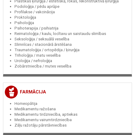
Plastikas ķirurģija / estētiskā, rokas, rekonstruktīvā ķirurģija
Podoloģija / pēdu aprūpe
Profilakse / vakcinācija
Proktoloģija
Psiholoģija
Psihoterapija / psihiatrija
Reimatoloģija / kaulu, locītavu un saistaudu slimības
Seksoloģija / seksuālā veselība
Slimnīcas / stacionārā ārstēšana
Traumatoloģija / ortopēdija / ķirurģija
Triholoģija / matu veselība
Uroloģija / nefroloģija
Zobārstniecība / mutes veselība
FARMĀCIJA
Homeopātija
Medikamentu ražošana
Medikamentu tirdzniecība, aptiekas
Medikamentu vairumtirdzniecība
Zāļu ražotāju pārstāvniecības