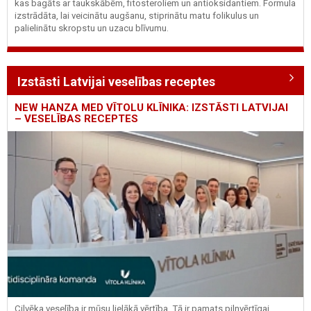
kas bagāts ar taukskābēm, fitosteroliem un antioksidantiem. Formula
izstrādāta, lai veicinātu augšanu, stiprinātu matu folikulus un
palielinātu skropstu un uzacu blīvumu.
Izstāsti Latvijai veselības receptes
NEW HANZA MED VĪTOLU KLĪNIKA: IZSTĀSTI LATVIJAI
– VESELĪBAS RECEPTES
Cilvēka veselība ir mūsu lielākā vērtība. Tā ir pamats pilnvērtīgai