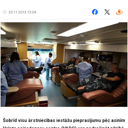
25.11.2013 13:04
Šobrīd visu ārstniecības iestāžu pieprasījumu pēc asinīm