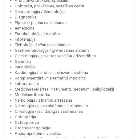
Ārstu privātprakses, speciālisti
Doktorāti, poliklīnikas, veselības centri
Dermatoloģija / Veneroloģija
Diagnostika
Elpceļu / plaušu saslimšanas
e-medicīna
Endokrinoloģija / diabēts
Fitoterapija
Fleboloģija / vēnu saslimšanas
Gastroenteroloģija / gremošanas sistēma
Ginekoloģija / sievietes veselība / dzemdības
Ģenētika
Imunoloģija
Kardioloģija / sirds un asinsvadu sistēma
Komplementārā un alternatīvā medicīna
Laboratorijas
Medicīnas iekārtas, instrumenti, piederumi, palīglīdzekļi
Medicīnas literatūra
Narkoloģija / atkarību ārstēšana
Neiroloģija / nervu sistēmas saslimšanas
Onkoloģija / ļaundabīgas saslimšanas
Osteopātija
Osteoporoze
Otorinolaringoloģija
Pediatrija / bērnu veselība