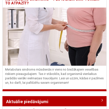
TO ATPAZĪT?
Metabolais sindroms mūsdienās ir viens no biežākajiem veselības
riskiem pieaugušajiem. Tas ir stāvoklis, kad organismā vienlaikus
parādās vairāki vielmaiņas traucējumi. Lasi un uzzini, kādas ir pazīmes
un, ko darīt, lai palīdzētu savam organismam!
Aktuālie piedāvājumi