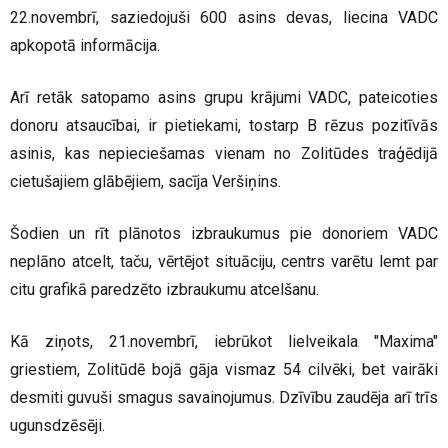
22.novembrī, saziedojuši 600 asins devas, liecina VADC
apkopotā informācija.
Arī retāk satopamo asins grupu krājumi VADC, pateicoties
donoru atsaucībai, ir pietiekami, tostarp B rēzus pozitīvās
asinis, kas nepieciešamas vienam no Zolitūdes traģēdijā
cietušajiem glābējiem, sacīja Veršiņins.
Šodien un rīt plānotos izbraukumus pie donoriem VADC
neplāno atcelt, taču, vērtējot situāciju, centrs varētu lemt par
citu grafikā paredzēto izbraukumu atcelšanu.
Kā ziņots, 21.novembrī, iebrūkot lielveikala "Maxima"
griestiem, Zolitūdē bojā gāja vismaz 54 cilvēki, bet vairāki
desmiti guvuši smagus savainojumus. Dzīvību zaudēja arī trīs
ugunsdzēsēji.