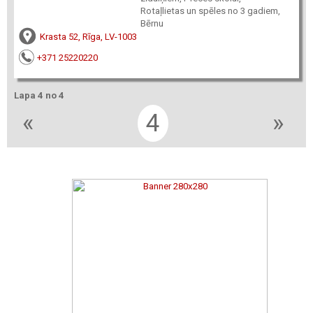
Rotaļlietas un spēles no 3 gadiem,
Bērnu
Krasta 52, Rīga, LV-1003
+371 25220220
Lapa 4 no 4
«
4
»