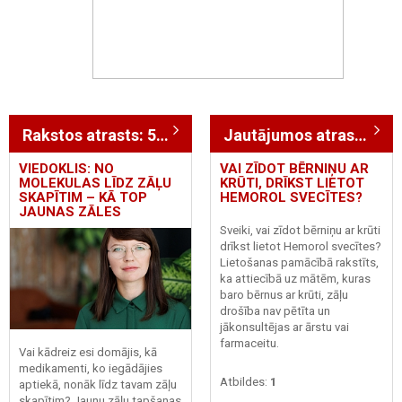
Rakstos atrasts: 560
Jautājumos atrasts: 32
VIEDOKLIS: NO
VAI ZĪDOT BĒRNIŅU AR
MOLEKULAS LĪDZ ZĀĻU
KRŪTI, DRĪKST LIETOT
SKAPĪTIM – KĀ TOP
HEMOROL SVECĪTES?
JAUNAS ZĀLES
Sveiki, vai zīdot bērniņu ar krūti
drīkst lietot Hemorol svecītes?
Lietošanas pamācībā rakstīts,
ka attiecībā uz mātēm, kuras
baro bērnus ar krūti, zāļu
drošība nav pētīta un
jākonsultējas ar ārstu vai
farmaceitu.
Vai kādreiz esi domājis, kā
medikamenti, ko iegādājies
Atbildes:
1
aptiekā, nonāk līdz tavam zāļu
skapītim? Jaunu zāļu tapšanas