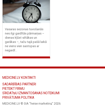
Vasaras sezonas tuvošanās
nes ilgi gaidītās pārmaiņas –
dienas kļūst siltākas un
garākas –, taču tajā pašā laikā
ne viens vien sastopas ar
negaidī...
MEDICINE.LV KONTAKTI
SADARBĪBAS PARTNERI
PIETEIKT FIRMU
SĪKDATŅU IZMANTOŠANAS NOTEIKUMI
PRIVĀTUMA POLITIKA
MEDICINE.LV © SIA "heise marketing"
2026.