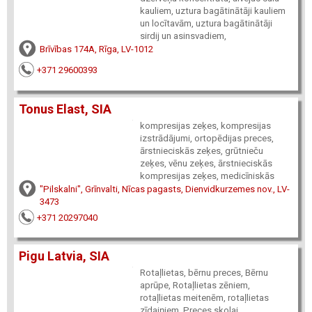
kauliem, uztura bagātinātāji kauliem
un locītavām, uztura bagātinātāji
sirdij un asinsvadiem,
Brīvības 174A, Rīga, LV-1012
+371 29600393
Tonus Elast, SIA
kompresijas zeķes, kompresijas
izstrādājumi, ortopēdijas preces,
ārstnieciskās zeķes, grūtnieču
zeķes, vēnu zeķes, ārstnieciskās
kompresijas zeķes, medicīniskās
"Pilskalni", Grīnvalti, Nīcas pagasts, Dienvidkurzemes nov., LV-
3473
+371 20297040
Pigu Latvia, SIA
Rotaļlietas, bērnu preces, Bērnu
aprūpe, Rotaļlietas zēniem,
rotaļlietas meitenēm, rotaļlietas
zīdaiņiem, Preces skolai,