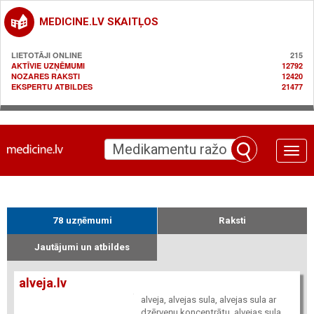
MEDICINE.LV SKAITĻOS
LIETOTĀJI ONLINE
215
AKTĪVIE UZŅĒMUMI
12792
NOZARES RAKSTI
12420
EKSPERTU ATBILDES
21477
Toggle
naviga
78 uzņēmumi
Raksti
Jautājumi un atbildes
alveja.lv
alveja, alvejas sula, alvejas sula ar
dzērveņu koncentrātu, alvejas sula