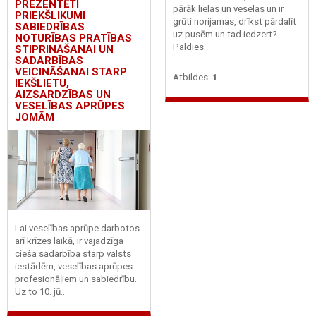
PREZENTĒTI
pārāk lielas un veselas un ir
PRIEKŠLIKUMI
grūti norijamas, drīkst pārdalīt
SABIEDRĪBAS
uz pusēm un tad iedzert?
NOTURĪBAS PRATĪBAS
Paldies.
STIPRINĀŠANAI UN
SADARBĪBAS
VEICINĀŠANAI STARP
Atbildes:
1
IEKŠLIETU,
AIZSARDZĪBAS UN
VESELĪBAS APRŪPES
JOMĀM
Lai veselības aprūpe darbotos
arī krīzes laikā, ir vajadzīga
cieša sadarbība starp valsts
iestādēm, veselības aprūpes
profesionāļiem un sabiedrību.
Uz to 10. jū...