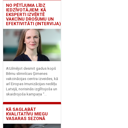
NO PĒTĪJUMA LĪDZ
IEDZĪVOTĀJIEM: KĀ
EKSPERTI IZVĒRTĒ
VAKCĪNU DROŠUMU UN
EFEKTIVITĀTI (INTERVIJA)
Atzīmējot desmit gadus kopš
Bērnu slimnīcas Ģimenes
vakcinācijas centra izveides, kā
arī Eiropas Imunizācijas nedēļu
Latvijā, norisinās izglītojoša un
skaidrojoša kampaņa “...
KĀ SAGLABĀT
KVALITATĪVU MIEGU
VASARAS SEZONĀ