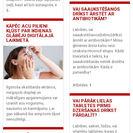
ceļš, kaut arī ļoti aizraujošs, ir
VAI SAAUKSTĒŠANOS
ā...
DRĪKST ĀRSTĒT AR
ANTIBIOTIKĀM?
KĀPĒC ACU PILIENI
Labdien, vai
KĻŪST PAR IKDIENAS
saaukstēšanos(bērnu)drīkst
GLĀBĒJU DIGITĀLAJĀ
LAIKMETĀ
ārstēt ar antibiotikām? Mūsu
ģimenes ārste katru reizi
izraksta Hiconcil sīrupu. Kādā
literatūrā ir teikts, ka
saaukstēšanās netiek ārstēta
ar antibiotikām. Kāda ir
patiesība?
Atbildes:
1
Ilgstoša skatīšanās ekrānos,
mirgojoši displeji un
mākslīgais apgaismojums var
VAI PĀRĀK LIELAS
izraisīt acu nogurumu,
TABLETES PIRMS
sausumu un kairinājumu. Lai
DZERŠANAS DRĪKST
gan sākumā šie simptomi šķiet
PĀRDALĪT?
nenozīmīgi, ...
Labdien, sakiet, lūdzu, vai
vitamīnu tabletes, kuras ir