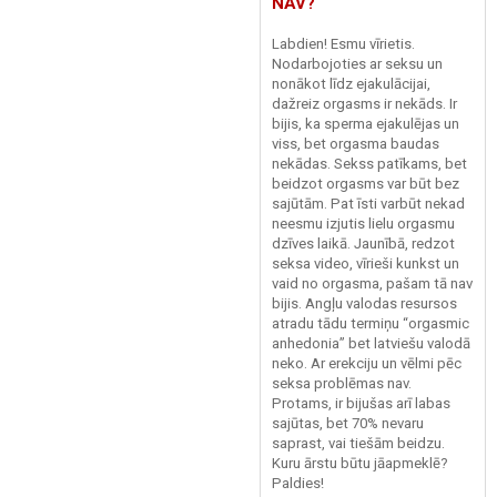
NAV?
Labdien! Esmu vīrietis.
Nodarbojoties ar seksu un
nonākot līdz ejakulācijai,
dažreiz orgasms ir nekāds. Ir
bijis, ka sperma ejakulējas un
viss, bet orgasma baudas
nekādas. Sekss patīkams, bet
beidzot orgasms var būt bez
sajūtām. Pat īsti varbūt nekad
neesmu izjutis lielu orgasmu
dzīves laikā. Jaunībā, redzot
seksa video, vīrieši kunkst un
vaid no orgasma, pašam tā nav
bijis. Angļu valodas resursos
atradu tādu termiņu “orgasmic
anhedonia” bet latviešu valodā
neko. Ar erekciju un vēlmi pēc
seksa problēmas nav.
Protams, ir bijušas arī labas
sajūtas, bet 70% nevaru
saprast, vai tiešām beidzu.
Kuru ārstu būtu jāapmeklē?
Paldies!