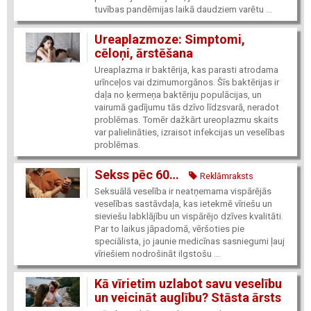
tuvības pandēmijas laikā daudziem varētu ...
Ureaplazmoze: Simptomi,
cēloņi, ārstēšana
Ureaplazma ir baktērija, kas parasti atrodama
urīnceļos vai dzimumorgānos. Šīs baktērijas ir
daļa no ķermeņa baktēriju populācijas, un
vairumā gadījumu tās dzīvo līdzsvarā, neradot
problēmas. Tomēr dažkārt ureoplazmu skaits
var palielināties, izraisot infekcijas un veselības
problēmas.
Sekss pēc 60…
Reklāmraksts
Seksuālā veselība ir neatņemama vispārējās
veselības sastāvdaļa, kas ietekmē vīriešu un
sieviešu labklājību un vispārējo dzīves kvalitāti.
Par to laikus jāpadomā, vēršoties pie
speciālista, jo jaunie medicīnas sasniegumi ļauj
vīriešiem nodrošināt ilgstošu ...
Kā vīrietim uzlabot savu veselību
un veicināt auglību? Stāsta ārsts