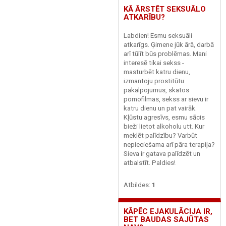
KĀ ĀRSTĒT SEKSUĀLO
ATKARĪBU?
Labdien! Esmu seksuāli
atkarīgs. Ģimene jūk ārā, darbā
arī tūlīt būs problēmas. Mani
interesē tikai sekss -
masturbēt katru dienu,
izmantoju prostitūtu
pakalpojumus, skatos
pornofilmas, sekss ar sievu ir
katru dienu un pat vairāk.
Kļūstu agresīvs, esmu sācis
bieži lietot alkoholu utt. Kur
meklēt palīdzību? Varbūt
nepieciešama arī pāra terapija?
Sieva ir gatava palīdzēt un
atbalstīt. Paldies!
Atbildes:
1
KĀPĒC EJAKULĀCIJA IR,
BET BAUDAS SAJŪTAS