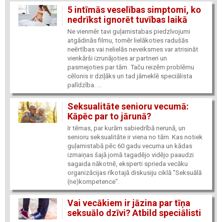
5 intīmās veselības simptomi, ko
nedrīkst ignorēt tuvības laikā
Ne vienmēr tavi guļamistabas piedzīvojumi
atgādinās filmu, tomēr lielākoties radušās
neērtības vai nelielās neveiksmes var atrisināt
vienkārši izrunājoties ar partneri un
pasmejoties par tām. Taču reizēm problēmu
cēlonis ir dziļāks un tad jāmeklē speciālista
palīdzība. ...
Seksualitāte senioru vecumā:
Kāpēc par to jārunā?
Ir tēmas, par kurām sabiedrībā nerunā, un
senioru seksualitāte ir viena no tām. Kas notiek
guļamistabā pēc 60 gadu vecuma un kādas
izmaiņas šajā jomā tagadējo vidējo paaudzi
sagaida nākotnē, eksperti sprieda vecāku
organizācijas rīkotajā diskusiju ciklā "Seksuālā
(ne)kompetence".
Vai vecākiem ir jāzina par tīņa
seksuālo dzīvi? Atbild speciālisti