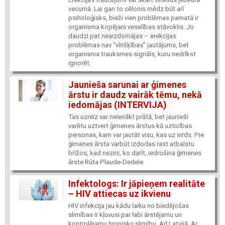
vecumā. Lai gan to cēlonis mēdz būt arī
psiholoģisks, bieži vien problēmas pamatā ir
organisma kopējais veselības stāvoklis. Jo
daudzi pat neaizdomājas – erekcijas
problēmas nav “vīrišķības” jautājums, bet
organisma trauksmes signāls, kuru nedrīkst
ignorēt.
Jaunieša sarunai ar ģimenes
ārstu ir daudz vairāk tēmu, nekā
iedomājas (INTERVIJA)
Tas uzreiz var neienākt prātā, bet jaunieši
varētu uztvert ģimenes ārstus kā uzticības
personas, kam var jautāt visu, kas uz sirds. Pie
ģimenes ārsta varbūt izdodas rast atbalstu
brīžos, kad nezini, ko darīt, iedrošina ģimenes
ārste Rūta Plaude-Dedele.
Infektologs: Ir jāpieņem realitāte
– HIV attiecas uz ikvienu
HIV infekcija jau kādu laiku no biedējošas
slimības ir kļuvusi par labi ārstējamu un
kontrolējamu hronisku slimību. Arī Latvijā. Ar