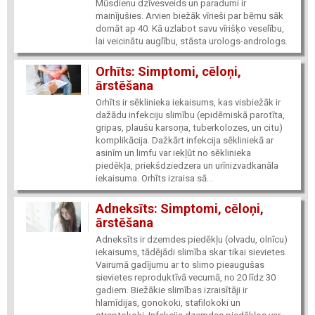
Mūsdienu dzīvesveids un paradumi ir
mainījušies. Arvien biežāk vīrieši par bērnu sāk
domāt ap 40. Kā uzlabot savu vīrišķo veselību,
lai veicinātu auglību, stāsta urologs-andrologs.
Orhīts: Simptomi, cēloņi,
ārstēšana
Orhīts ir sēklinieka iekaisums, kas visbiežāk ir
dažādu infekciju slimību (epidēmiskā parotīta,
gripas, plaušu karsoņa, tuberkolozes, un citu)
komplikācija. Dažkārt infekcija sēkliniekā ar
asinīm un limfu var iekļūt no sēklinieka
piedēkļa, priekšdziedzera un urīnizvadkanāla
iekaisuma. Orhīts izraisa sā...
Adneksīts: Simptomi, cēloņi,
ārstēšana
Adneksīts ir dzemdes piedēkļu (olvadu, olnīcu)
iekaisums, tādējādi slimība skar tikai sievietes.
Vairumā gadījumu ar to slimo pieaugušas
sievietes reproduktīvā vecumā, no 20 līdz 30
gadiem. Biežākie slimības izraisītāji ir
hlamīdijas, gonokoki, stafilokoki un