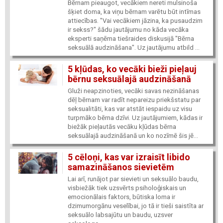
Bērnam pieaugot, vecākiem nereti mulsinoša
šķiet doma, ka viņu bērnam varētu būt intīmas
attiecības. "Vai vecākiem jāzina, ka pusaudzim
ir sekss?" šādu jautājumu no kāda vecāka
eksperti saņēma tiešraides diskusijā "Bērna
seksuālā audzināšana". Uz jautājumu atbild ...
5 kļūdas, ko vecāki bieži pieļauj
bērnu seksuālajā audzināšanā
Gluži neapzinoties, vecāki savas nezināšanas
dēļ bērnam var radīt nepareizu priekšstatu par
seksualitāti, kas var atstāt iespaidu uz visu
turpmāko bērna dzīvi. Uz jautājumiem, kādas ir
biežāk pieļautās vecāku kļūdas bērna
seksuālajā audzināšanā un ko nozīmē šis jē...
5 cēloņi, kas var izraisīt libido
samazināšanos sievietēm
Lai arī, runājot par sievieti un seksuālo baudu,
visbiežāk tiek uzsvērts psiholoģiskais un
emocionālais faktors, būtiska loma ir
dzimumorgānu veselībai, jo tā ir tieši saistīta ar
seksuālo labsajūtu un baudu, uzsver