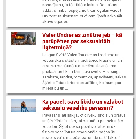
nosacījumu, ja tā atklāta laikus. Bet laikus
atklāt slimību iespējams tikai regulāri veicot
HIV testus. Ikvienam cilvēkam, īpaši seksuāli
aktīvos gados.
Valentīndienas zinātne jeb – kā
parūpēties par seksualitāti
ilgtermiņā?
Lai gan Svētā Valentīna dienas izcelsme un
vēsturiskais stāsts ir piekāpies krāšņu un arī
erotiski piesātinātu attiecību slavinājuma
priekšā, tie tik un tā ir jauki svētki – sirsnīga
sarakste, randiņi, romantika, apskāvieni, sekss.
Šķiet, ir īstais brīdis ieskatīties, ko jaunu par
mīlestību un ...
Kā pacelt savu libido un uzlabot
seksuālo veselību pavasarī?
Pavasaris jau sāk jaukt cilvēku sirdis un prātus,
un šis ir īstais laiks, lai parunātu par seksuālo
veselību. Šķiet seksa pozitīvo ietekmi uz
fizisko veselību un emocionālo pašsajūtu
neviens vairs neapšauba, un tie paši faktori,