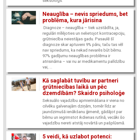
seksologs.
Neauglība – nevis spriedums, bet
problēma, kura jārisina
Diagnoze – neauglība – tiek uzstādīta, ja,
regulāri mīlējoties un nelietojot kontracepciju,
grūtniecība neiestājas gadu. Pasaulē šī
diagnoze skar aptuveni 9% pāru, taču tas vēl
nav spriedums, ka nekad nevarēs būt bērnu.
97% gadījumu neauglības problēma ir
atrisināma – vai nu ar medikamentu palīdzību
vai, ...
Kā saglabāt tuvību ar partneri
grūtniecības laikā un pēc
dzemdībām? Skaidro psiholoģe
Seksuālo vajadzību apmierināšana ir viena no
cilvēku galvenajām dziņām, tomēr līdz ar
jaundzimušā ienākšanu ģimenē, gādājot par
bērnu un iegrimstot ikdienas rutīnā, vecāki šo
vajadzību nereti atstāj novārtā un pašplūsmā.
5 veidi, kā uzlabot potenci: