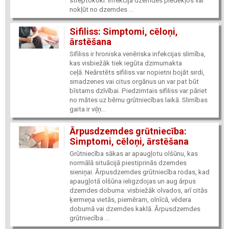
streptokoki. Infekcija dzemdes piedēkļos var
nokļūt no dzemdes ...
Sifiliss: Simptomi, cēloņi,
ārstēšana
Sifiliss ir hroniska venēriska infekcijas slimība,
kas visbiežāk tiek iegūta dzimumakta
ceļā. Neārstēts sifiliss var nopietni bojāt sirdi,
smadzenes vai citus orgānus un var pat būt
bīstams dzīvībai. Piedzimtais sifiliss var pāriet
no mātes uz bērnu grūtniecības laikā. Slimības
gaita ir viļņ...
Ārpusdzemdes grūtniecība:
Simptomi, cēloņi, ārstēšana
Grūtniecība sākas ar apaugļotu olšūnu, kas
normālā situācijā piestiprinās dzemdes
sieniņai. Ārpusdzemdes grūtniecība rodas, kad
apaugļotā olšūna ieligzdojas un aug ārpus
dzemdes dobuma: visbiežāk olvados, arī citās
ķermeņa vietās, piemēram, olnīcā, vēdera
dobumā vai dzemdes kaklā. Ārpusdzemdes
grūtniecība ...