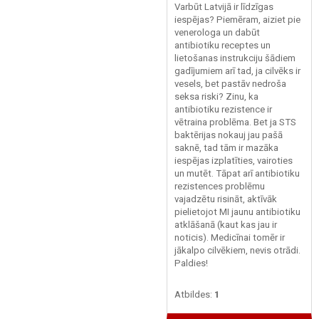
Varbūt Latvijā ir līdzīgas
iespējas? Piemēram, aiziet pie
venerologa un dabūt
antibiotiku receptes un
lietošanas instrukciju šādiem
gadījumiem arī tad, ja cilvēks ir
vesels, bet pastāv nedroša
seksa riski? Zinu, ka
antibiotiku rezistence ir
vētraina problēma. Bet ja STS
baktērijas nokauj jau pašā
saknē, tad tām ir mazāka
iespējas izplatīties, vairoties
un mutēt. Tāpat arī antibiotiku
rezistences problēmu
vajadzētu risināt, aktīvāk
pielietojot MI jaunu antibiotiku
atklāšanā (kaut kas jau ir
noticis). Medicīnai tomēr ir
jākalpo cilvēkiem, nevis otrādi.
Paldies!
Atbildes:
1