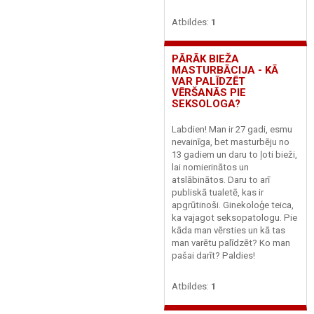
Atbildes:
1
PĀRĀK BIEŽA
MASTURBĀCIJA - KĀ
VAR PALĪDZĒT
VĒRŠANĀS PIE
SEKSOLOGA?
Labdien! Man ir 27 gadi, esmu
nevainīga, bet masturbēju no
13 gadiem un daru to ļoti bieži,
lai nomierinātos un
atslābinātos. Daru to arī
publiskā tualetē, kas ir
apgrūtinoši. Ginekoloģe teica,
ka vajagot seksopatologu. Pie
kāda man vērsties un kā tas
man varētu palīdzēt? Ko man
pašai darīt? Paldies!
Atbildes:
1