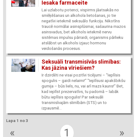
Iesaka farmaceite
Lai uzlabotu potenci, vispirms jāatsakās no
smēķēšanas un alkohola lietošanas, jo tie
negatīvi ietekmē seksuālo funkciju. Nikotīns
traucē normālai asinsplūsmai, sašaurina mazos
asinsvadus, bet alkohols ietekmē nervu
sistēmas impulsu pārraidi, organisms pārlieku
atslābst un alkohols izjauc hormonu
veidošanās procesus.
Seksuāli transmisīvās slimības:
Kas jāzina vīriešiem?
Ir dzirdēti ne visai pozitīvi ticējumi – "Ieplīsis
spogulis – gaidi nelaimi!" "Ieplīsusi apakšbikšu
gumija – būs liels, nu, vai arī mazs kauns!" Bet,
kad ieplīst prezervatīvs, tu padomā – labāk
būtu ieplīsis spogulis! Par seksuāli
transmisīvajām slimībām (STS) un to
izpausmē...
Lapa 1 no 3
«
1
»