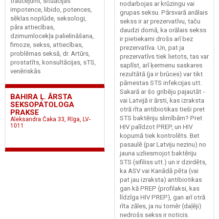
traucējumi, situācijas
nodarbojas ar krūzingu vai
impotence, libido, potences,
grupas seksu. Pārsvarā anālais
sēklas noplūde, seksologi,
sekss ir ar prezervatīvu, taču
pāra attiecības,
daudzi domā, ka orālais sekss
dzimumlocekļa palielināšana,
ir pietiekami drošs arī bez
fimoze, sekss, attiecības,
prezervatīva. Un, pat ja
problēmas seksā, dr. Artūrs,
prezervatīvs tiek lietots, tas var
prostatīts, konsultācijas, sTS,
saplīst, arī ķermenu saskares
venēriskās
rezultātā (ja ir brūces) var tikt
pārnestas STS infekcijas utt.
Sakarā ar šo gribēju pajautāt -
BAHIRA Ļ. ĀRSTA
vai Latvijā ir ārsti, kas izraksta
SEKSOPATOLOGA
otrā rīta antibiotikas tieši pret
PRAKSE
STS baktēriju slimībām? Pret
Aleksandra Čaka 33, Rīga, LV-
1011
HIV palīdzot PREP, un HIV
kopumā tiek kontrolēts. Bet
pasaulē (par Latviju nezinu) no
jauna uzliesmojot baktēriju
STS (sifiliss utt.) un ir dzirdēts,
ka ASV vai Kanādā pēta (vai
pat jau izraksta) antibiotikas
gan kā PREP (profilaksi, kas
līdzīga HIV PREP), gan arī otrā
rīta zāles, ja nu tomēr (daļēji)
nedrošs sekss ir noticis.