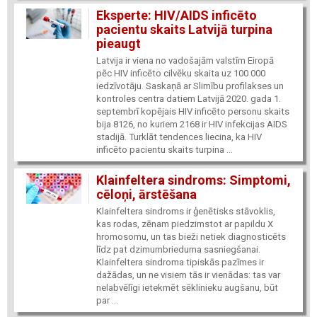
Eksperte: HIV/AIDS inficēto
pacientu skaits Latvijā turpina
pieaugt
Latvija ir viena no vadošajām valstīm Eiropā
pēc HIV inficēto cilvēku skaita uz 100 000
iedzīvotāju. Saskaņā ar Slimību profilakses un
kontroles centra datiem Latvijā 2020. gada 1.
septembrī kopējais HIV inficēto personu skaits
bija 8126, no kuriem 2168 ir HIV infekcijas AIDS
stadijā. Turklāt tendences liecina, ka HIV
inficēto pacientu skaits turpina ...
Klainfeltera sindroms: Simptomi,
cēloņi, ārstēšana
Klainfeltera sindroms ir ģenētisks stāvoklis,
kas rodas, zēnam piedzimstot ar papildu X
hromosomu, un tas bieži netiek diagnosticēts
līdz pat dzimumbrieduma sasniegšanai.
Klainfeltera sindroma tipiskās pazīmes ir
dažādas, un ne visiem tās ir vienādas: tas var
nelabvēlīgi ietekmēt sēklinieku augšanu, būt
par ...