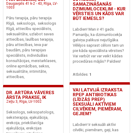
Daugavpils 41 k-2 - 43, Rīga, LV-
SAMAZINĀŠANĀS
1003
DZIMUMLOCEKLIM - KUR
VĒRSTIES UN KĀDS VAR
Pāru terapija, pāru terapija
BŪT IEMESLS?
Rīgā, seksologs, seksologs
Rīgā, attiecību speciālists,
Labdien! Man ir 41 gads.
seksualitāte, uzlabot savas
Pamanīju, ka dzimumlocekļa
attiecības, laulības terapija,
galviņa palikusi nejutīgāka.
pāru attiecības, Ieva par
Vēlējos saprast cēloni tam un
baudām, pāru terapijas
pie kāda speciālista vērsties?
speciālists, individuālas
Vai varbūt var var veikt kādas
konsultācijas, meistarklases,
procedūras mājās? Paldies!
online apmācības, sekss,
seksualitāte, intimitāte,
Atbildes:
1
attiecības,
VAI LATVIJĀ IZRAKSTA
DR. ARTŪRA VĀVERES
RPEP ANTIBIOTIKAS
ĀRSTA PRAKSE, IK
(LĪDZĀS PREP)
Zeļļu 3, Rīga, LV-1002
SEKSUĀLI AKTĪVIEM
CILVĒKIEM, PIEMĒRAM,
Seksologs, seksopatologs,
GEJIEM?
seksterapija, ejakulācija,
erekcija, priekšlaicīga
Labdien! Ir seksuāli aktīvi
ejakulācija, erekcijas
cilvēki, piemēram, geji, kas