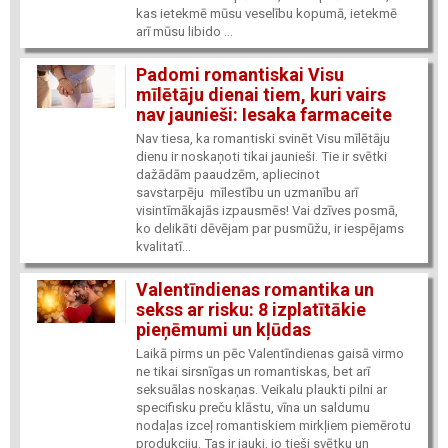
kas ietekmē mūsu veselību kopumā, ietekmē
arī mūsu libido ...
Padomi romantiskai Visu
mīlētāju dienai tiem, kuri vairs
nav jaunieši: Iesaka farmaceite
Nav tiesa, ka romantiski svinēt Visu mīlētāju
dienu ir noskaņoti tikai jaunieši. Tie ir svētki
dažādām paaudzēm, apliecinot
savstarpēju mīlestību un uzmanību arī
visintīmākajās izpausmēs! Vai dzīves posmā,
ko delikāti dēvējam par pusmūžu, ir iespējams
kvalitatī...
Valentīndienas romantika un
sekss ar risku: 8 izplatītākie
pieņēmumi un kļūdas
Laikā pirms un pēc Valentīndienas gaisā virmo
ne tikai sirsnīgas un romantiskas, bet arī
seksuālas noskaņas. Veikalu plaukti pilni ar
specifisku preču klāstu, vīna un saldumu
nodaļas izceļ romantiskiem mirkļiem piemērotu
produkciju. Tas ir jauki, jo tieši svētku un