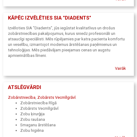
KĀPĒC IZVĒLĒTIES SIA "DIADENTS"
Izvēloties SIA "Diadents", jūs iegūstat kvalitatīvus un drošus
zobārstniecības pakalpojumus, kurus sniedz profesionāli un
atsaucīgi speciālisti. Mēs rūpējamies par katra pacienta komfortu
un veselību, izmantojot modernus ārstēšanas paņēmienus un
tehnoloģijas. Mēs piedāvājam pieejamas cenas un augstu
apmierinātības līmeni.
Vairāk
ATSLĒGVĀRDI
Zobārstniecība
,
Zobārsts Vecmīlgrāvī
.
Zobārstniecība Rīgā
Zobārsts Vecmīlgrāvī
Zobu ķirurģija
Zobu raušana
Smaganu ārstēšana
Zobu higiēna
Zobu plombēšana