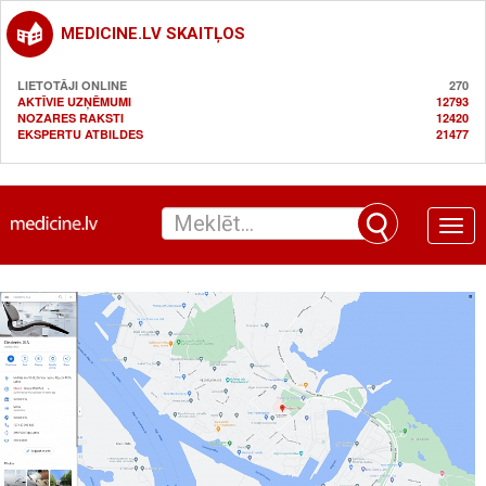
MEDICINE.LV SKAITĻOS
LIETOTĀJI ONLINE
270
AKTĪVIE UZŅĒMUMI
12793
NOZARES RAKSTI
12420
EKSPERTU ATBILDES
21477
Toggle
naviga