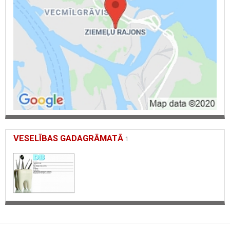
VESELĪBAS GADAGRĀMATĀ
1