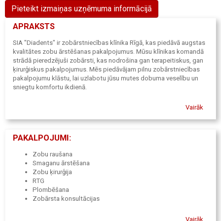
Pieteikt izmaiņas uzņēmuma informācijā
APRAKSTS
SIA "Diadents" ir zobārstniecības klīnika Rīgā, kas piedāvā augstas
kvalitātes zobu ārstēšanas pakalpojumus. Mūsu klīnikas komandā
strādā pieredzējuši zobārsti, kas nodrošina gan terapeitiskus, gan
ķirurģiskus pakalpojumus. Mēs piedāvājam pilnu zobārstniecības
pakalpojumu klāstu, lai uzlabotu jūsu mutes dobuma veselību un
sniegtu komfortu ikdienā.
Vairāk
PAKALPOJUMI:
Zobu raušana
Smaganu ārstēšana
Zobu ķirurģija
RTG
Plombēšana
Zobārsta konsultācijas
Vairāk