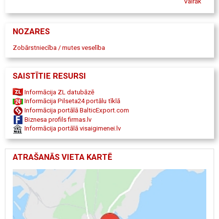
Vairāk
RTG zobu rentgens
Zobārsta konsultācijas
Estētiskā zobārstniecība
NOZARES
Zobārstniecība / mutes veselība
SAISTĪTIE RESURSI
Informācija ZL datubāzē
Informācija Pilseta24 portālu tīklā
Informācija portālā BalticExport.com
Biznesa profils firmas.lv
Informācija portālā visaigimenei.lv
ATRAŠANĀS VIETA KARTĒ