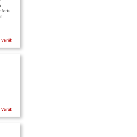
n
mfortu
un
Vairāk
Vairāk