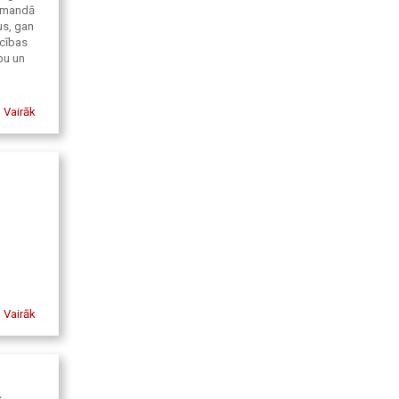
komandā
us, gan
ecības
bu un
Vairāk
Vairāk
s