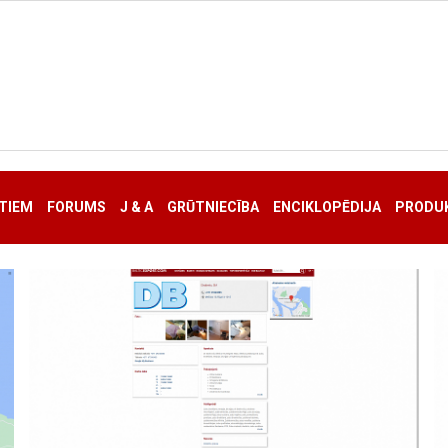
TIEM
FORUMS
J & A
GRŪTNIECĪBA
ENCIKLOPĒDIJA
PRODUK