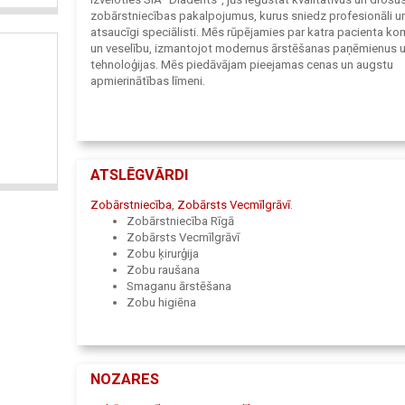
zobārstniecības pakalpojumus, kurus sniedz profesionāli u
atsaucīgi speciālisti. Mēs rūpējamies par katra pacienta ko
un veselību, izmantojot modernus ārstēšanas paņēmienus 
tehnoloģijas. Mēs piedāvājam pieejamas cenas un augstu
apmierinātības līmeni.
ATSLĒGVĀRDI
Zobārstniecība
,
Zobārsts Vecmīlgrāvī
.
Zobārstniecība Rīgā
Zobārsts Vecmīlgrāvī
Zobu ķirurģija
Zobu raušana
Smaganu ārstēšana
Zobu higiēna
Zobu plombēšana
RTG zobu rentgens
Zobārsta konsultācijas
Estētiskā zobārstniecība
NOZARES