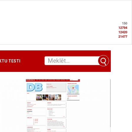
150
12794
12420
21477
TU TESTI