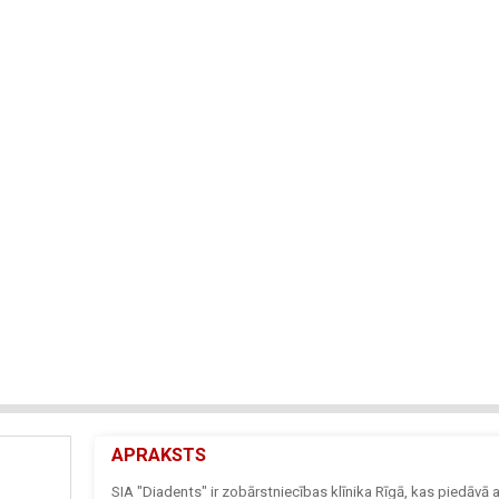
APRAKSTS
SIA "Diadents" ir zobārstniecības klīnika Rīgā, kas piedāvā