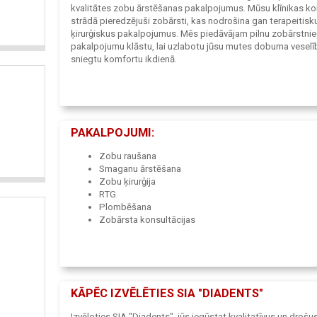
kvalitātes zobu ārstēšanas pakalpojumus. Mūsu klīnikas 
strādā pieredzējuši zobārsti, kas nodrošina gan terapeitisk
ķirurģiskus pakalpojumus. Mēs piedāvājam pilnu zobārstni
pakalpojumu klāstu, lai uzlabotu jūsu mutes dobuma veselī
sniegtu komfortu ikdienā.
PAKALPOJUMI:
Zobu raušana
Smaganu ārstēšana
Zobu ķirurģija
RTG
Plombēšana
Zobārsta konsultācijas
KĀPĒC IZVĒLĒTIES SIA "DIADENTS"
Izvēloties SIA "Diadents", jūs iegūstat kvalitatīvus un drošu