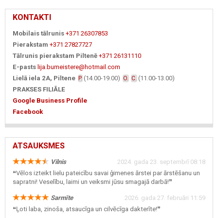
KONTAKTI
Mobilais tālrunis
+371 26307853
Pierakstam
+371 27827727
Tālrunis pierakstam Piltenē
+371 26131110
E-pasts
lija.bumeistere@hotmail.com
Lielā iela 2A, Piltene
(14.00-19.00)
(11.00-13.00)
P.
O.
C.
PRAKSES FILIĀLE
Google Business Profile
Facebook
ATSAUKSMES
Vilnis
2024. gada 23. septembrī 08:18
❝Vēlos izteikt lielu pateicību savai ģimenes ārstei par ārstēšanu un
sapratni! Veselību, laimi un veiksmi jūsu smagajā darbā!❞
Sarmīte
2026. gada 27. februāri 11:59
❝Ļoti laba, zinoša, atsaucīga un cilvēcīga dakterīte!❞