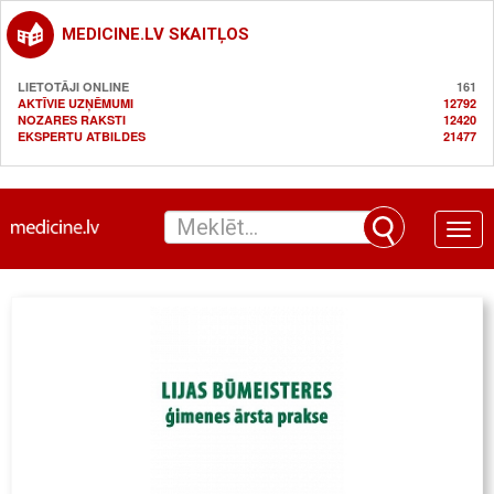
MEDICINE.LV SKAITĻOS
LIETOTĀJI ONLINE
161
AKTĪVIE UZŅĒMUMI
12792
NOZARES RAKSTI
12420
EKSPERTU ATBILDES
21477
Toggle
naviga