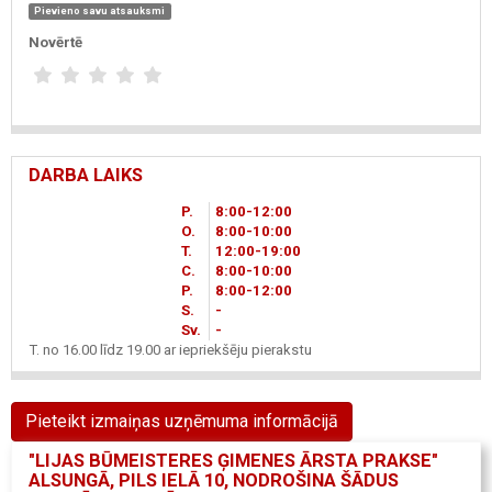
Pievieno savu atsauksmi
Novērtē
DARBA LAIKS
P.
8
00
-12
00
O.
8
00
-10
00
T.
12
00
-19
00
C.
8
00
-10
00
P.
8
00
-12
00
S.
-
Sv.
-
T. no 16.00 līdz 19.00 ar iepriekšēju pierakstu
Pieteikt izmaiņas uzņēmuma informācijā
"LIJAS BŪMEISTERES ĢIMENES ĀRSTA PRAKSE"
ALSUNGĀ, PILS IELĀ 10, NODROŠINA ŠĀDUS