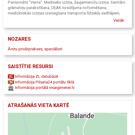
Pansionāts "Venta". Mednieku izziņa, šaujamieroču izziņa. Sanitāro
grāmatiņu parakstīšana, DEAK nosūtījuma noformēšana,
medicīniskās izziņas izsniegšana transporta līdzekļu vadītājiem,
medicīniskās izziņas izsniegšana ieroču nēsātājam, izziņu
Vairāk
izsniegšana, izrakstu izsniegšana, injekcija, injekcijas mājās, cukura
līmeņa noteikšana asinīs, asinsspiediena mērīšana, brūces, brūču
pārsiešana, vakcinācija, medicīniskās palīdzības sniegšana, ārsts
NOZARES
Alsungā, ģimenes ārsts Alsunga, Lija Būmeistere, ģimenes ārsts
Aizputē "Rokaiži", dakteris, dakterīte, Latvijas Sakanā Krusta (LSK)
Ārstu privātprakses, speciālisti
pansionāts "Venta", ģimenes ārsta prakse Alsungā. Ārsta prakse
Alsungā. Ārsts Alsungā. Ārsts Piltenē. Ārsti Alsungā. Ārsti Piltene.
SAISTĪTIE RESURSI
Informācija ZL datubāzē
Informācija Pilseta24 portālu tīklā
Informācija portālā visaigimenei.lv
ATRAŠANĀS VIETA KARTĒ