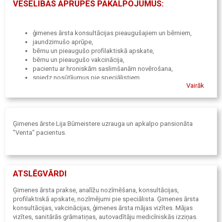
VESELĪBAS APRŪPES PAKALPOJUMUS:
ģimenes ārsta konsultācijas pieaugušajiem un bērniem,
jaundzimušo aprūpe,
bērnu un pieaugušo profilaktiskā apskate,
bērnu un pieaugušo vakcinācija,
pacientu ar hroniskām saslimšanām novērošana,
sniedz nosūtījumus pie speciālistiem,
Vairāk
noformē darba nespējas lapas,
nodrošina pirmo palīdzību un neatliekamo palīdzību.
Ģimenes ārste Lija Būmeistere uzrauga un apkalpo pansionāta
"Venta" pacientus.
ATSLĒGVĀRDI
Ģimenes ārsta prakse, analīžu nozīmēšana, konsultācijas,
profilaktiskā apskate, nozīmējumi pie speciālista. Ģimenes ārsta
konsultācijas, vakcinācijas, ģimenes ārsta mājas vizītes. Mājas
vizītes, sanitārās grāmatiņas, autovadītāju medicīniskās izziņas.