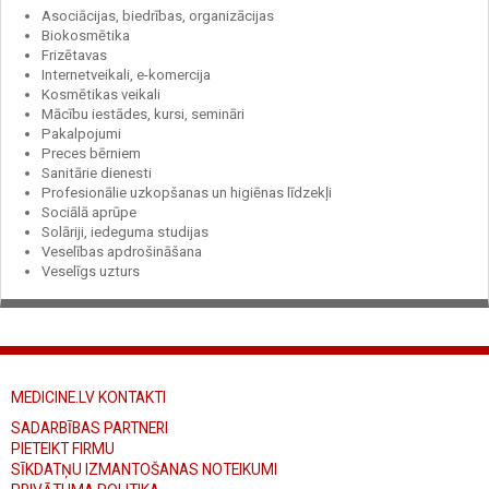
Asociācijas, biedrības, organizācijas
Biokosmētika
Frizētavas
Internetveikali, e-komercija
Kosmētikas veikali
Mācību iestādes, kursi, semināri
Pakalpojumi
Preces bērniem
Sanitārie dienesti
Profesionālie uzkopšanas un higiēnas līdzekļi
Sociālā aprūpe
Solāriji, iedeguma studijas
Veselības apdrošināšana
Veselīgs uzturs
MEDICINE.LV KONTAKTI
SADARBĪBAS PARTNERI
PIETEIKT FIRMU
SĪKDATŅU IZMANTOŠANAS NOTEIKUMI