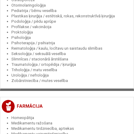
Otorinolaringoloģija
Pediatrija / bērnu veselība
Plastikas ķirurģija / estētiskā, rokas, rekonstruktīvā ķirurģija
Podoloģija / pēdu aprūpe
Profilakse / vakcinācija
Proktoloģija
Psiholoģija
Psihoterapija / psihiatrija
Reimatoloģija / kaulu, locītavu un saistaudu slimības
Seksoloģija / seksuālā veselība
Slimnīcas / stacionārā ārstēšana
Traumatoloģija / ortopēdija / ķirurģija
Triholoģija / matu veselība
Uroloģija / nefroloģija
Zobārstniecība / mutes veselība
FARMĀCIJA
Homeopātija
Medikamentu ražošana
Medikamentu tirdzniecība, aptiekas
Medikamentu vairumtirdzniecība