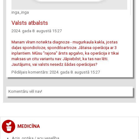
inga_inga
Valsts atbalsts
2024. gada 8. augustā 15:27
Manam vīram noteikta diagnoze - mugurkaula kakla, jostas
daļas spondioloze, spondiloartroze. Jātaisa operācija ar 3
inplantiem. Mūsu "rajona" ārsts apgalvo, ka operācija ir tikai
maksas un citu variantu nav. Jāpiebilst, ka tas nav lēti.
Jautājums, vai valsts nesedz šādas operācijas?
Pēdējais komentārs: 2024. gada 8. augustā 15:27
Komentāru vēl nav!
MEDICĪNA
Acis, optika / acu veselība