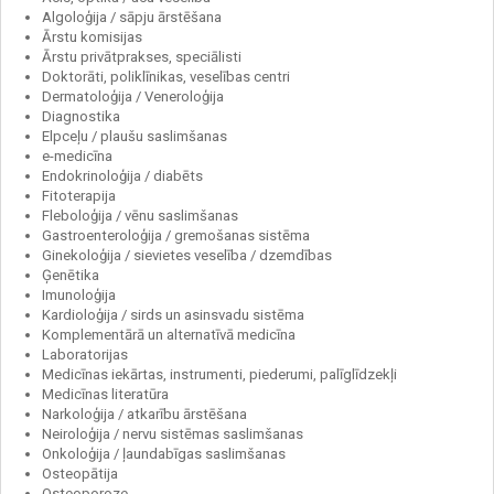
Algoloģija / sāpju ārstēšana
Ārstu komisijas
Ārstu privātprakses, speciālisti
Doktorāti, poliklīnikas, veselības centri
Dermatoloģija / Veneroloģija
Diagnostika
Elpceļu / plaušu saslimšanas
e-medicīna
Endokrinoloģija / diabēts
Fitoterapija
Fleboloģija / vēnu saslimšanas
Gastroenteroloģija / gremošanas sistēma
Ginekoloģija / sievietes veselība / dzemdības
Ģenētika
Imunoloģija
Kardioloģija / sirds un asinsvadu sistēma
Komplementārā un alternatīvā medicīna
Laboratorijas
Medicīnas iekārtas, instrumenti, piederumi, palīglīdzekļi
Medicīnas literatūra
Narkoloģija / atkarību ārstēšana
Neiroloģija / nervu sistēmas saslimšanas
Onkoloģija / ļaundabīgas saslimšanas
Osteopātija
Osteoporoze