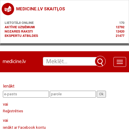
MEDICINE.LV SKAITĻOS
LIETOTĀJI ONLINE
170
AKTĪVIE UZŅĒMUMI
12792
NOZARES RAKSTI
12420
EKSPERTU ATBILDES
21477
Toggle
naviga
Ienākt
vai
Reģistrēties
vai
ienākt ar Facebook kontu