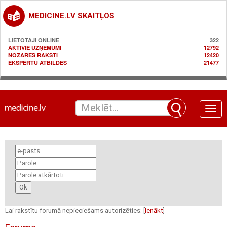
MEDICINE.LV SKAITĻOS
LIETOTĀJI ONLINE
322
AKTĪVIE UZŅĒMUMI
12792
NOZARES RAKSTI
12420
EKSPERTU ATBILDES
21477
Toggle
naviga
Lai rakstītu forumā nepieciešams autorizēties: [
Ienākt
]