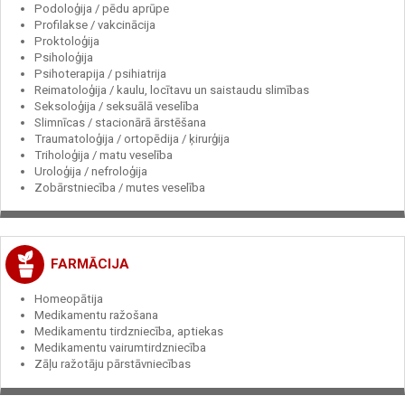
Podoloģija / pēdu aprūpe
Profilakse / vakcinācija
Proktoloģija
Psiholoģija
Psihoterapija / psihiatrija
Reimatoloģija / kaulu, locītavu un saistaudu slimības
Seksoloģija / seksuālā veselība
Slimnīcas / stacionārā ārstēšana
Traumatoloģija / ortopēdija / ķirurģija
Triholoģija / matu veselība
Uroloģija / nefroloģija
Zobārstniecība / mutes veselība
FARMĀCIJA
Homeopātija
Medikamentu ražošana
Medikamentu tirdzniecība, aptiekas
Medikamentu vairumtirdzniecība
Zāļu ražotāju pārstāvniecības