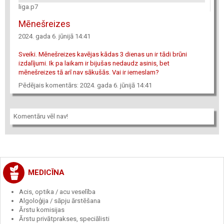
liga.p7
Mēnešreizes
2024. gada 6. jūnijā 14:41
Sveiki. Mēnešreizes kavējas kādas 3 dienas un ir tādi brūni
izdalījumi. Ik pa laikam ir bijušas nedaudz asinis, bet
mēnešreizes tā arī nav sākušās. Vai ir iemeslam?
Pēdējais komentārs: 2024. gada 6. jūnijā 14:41
Komentāru vēl nav!
MEDICĪNA
Acis, optika / acu veselība
Algoloģija / sāpju ārstēšana
Ārstu komisijas
Ārstu privātprakses, speciālisti