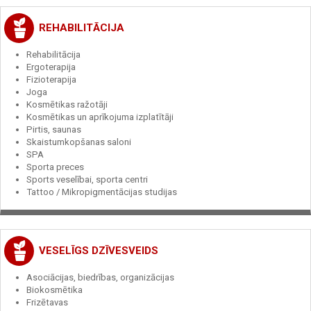
REHABILITĀCIJA
Rehabilitācija
Ergoterapija
Fizioterapija
Joga
Kosmētikas ražotāji
Kosmētikas un aprīkojuma izplatītāji
Pirtis, saunas
Skaistumkopšanas saloni
SPA
Sporta preces
Sports veselībai, sporta centri
Tattoo / Mikropigmentācijas studijas
VESELĪGS DZĪVESVEIDS
Asociācijas, biedrības, organizācijas
Biokosmētika
Frizētavas