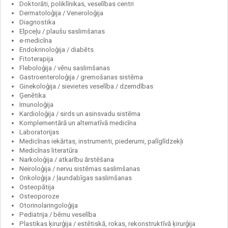
Doktorāti, poliklīnikas, veselības centri
Dermatoloģija / Veneroloģija
Diagnostika
Elpceļu / plaušu saslimšanas
e-medicīna
Endokrinoloģija / diabēts
Fitoterapija
Fleboloģija / vēnu saslimšanas
Gastroenteroloģija / gremošanas sistēma
Ginekoloģija / sievietes veselība / dzemdības
Ģenētika
Imunoloģija
Kardioloģija / sirds un asinsvadu sistēma
Komplementārā un alternatīvā medicīna
Laboratorijas
Medicīnas iekārtas, instrumenti, piederumi, palīglīdzekļi
Medicīnas literatūra
Narkoloģija / atkarību ārstēšana
Neiroloģija / nervu sistēmas saslimšanas
Onkoloģija / ļaundabīgas saslimšanas
Osteopātija
Osteoporoze
Otorinolaringoloģija
Pediatrija / bērnu veselība
Plastikas ķirurģija / estētiskā, rokas, rekonstruktīvā ķirurģija