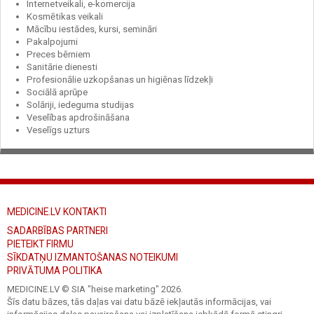
Internetveikali, e-komercija
Kosmētikas veikali
Mācību iestādes, kursi, semināri
Pakalpojumi
Preces bērniem
Sanitārie dienesti
Profesionālie uzkopšanas un higiēnas līdzekļi
Sociālā aprūpe
Solāriji, iedeguma studijas
Veselības apdrošināšana
Veselīgs uzturs
MEDICINE.LV KONTAKTI
SADARBĪBAS PARTNERI
PIETEIKT FIRMU
SĪKDATŅU IZMANTOŠANAS NOTEIKUMI
PRIVĀTUMA POLITIKA
MEDICINE.LV © SIA "heise marketing"
2026.
Šīs datu bāzes, tās daļas vai datu bāzē iekļautās informācijas, vai