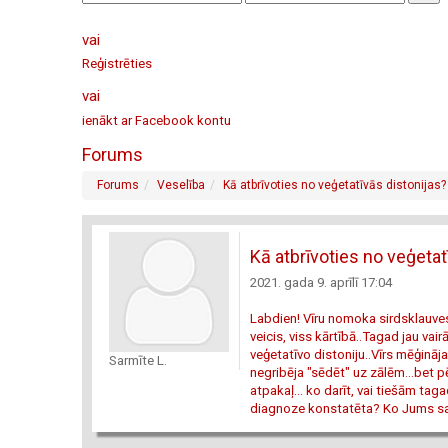
vai
Reģistrēties
vai
ienākt ar Facebook kontu
Forums
Forums
Veselība
Kā atbrīvoties no veģetatīvās distonijas?
Kā atbrīvoties no veģeta
2021. gada 9. aprīlī 17:04
Labdien! Vīru nomoka sirdsklauves
veicis, viss kārtībā..Tagad jau va
veģetatīvo distoniju..Vīrs mēģināja
Sarmīte L.
negribēja "sēdēt" uz zālēm...bet p
atpakaļ... ko darīt, vai tiešām taga
diagnoze konstatēta? Ko Jums saka