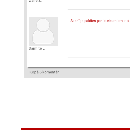
Zane Z.
Sirsnīgs paldies par ieteikumiem, no
Sarmīte L.
Kopā 6 komentāri