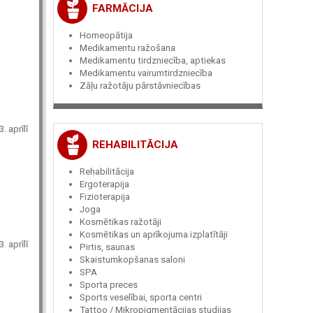
FARMĀCIJA
Homeopātija
Medikamentu ražošana
Medikamentu tirdzniecība, aptiekas
Medikamentu vairumtirdzniecība
Zāļu ražotāju pārstāvniecības
. aprīlī
REHABILITĀCIJA
Rehabilitācija
Ergoterapija
Fizioterapija
Joga
Kosmētikas ražotāji
Kosmētikas un aprīkojuma izplatītāji
. aprīlī
Pirtis, saunas
Skaistumkopšanas saloni
SPA
Sporta preces
Sports veselībai, sporta centri
Tattoo / Mikropigmentācijas studijas