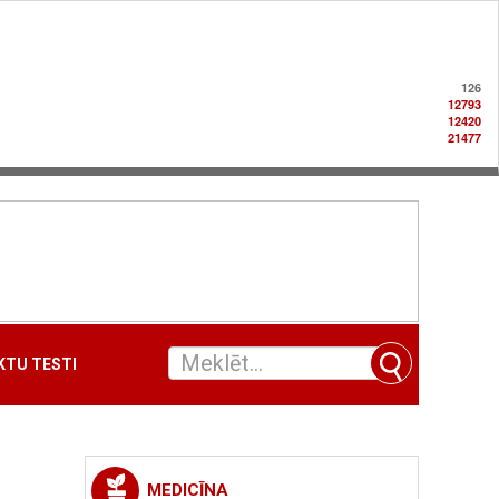
126
12793
12420
21477
TU TESTI
MEDICĪNA