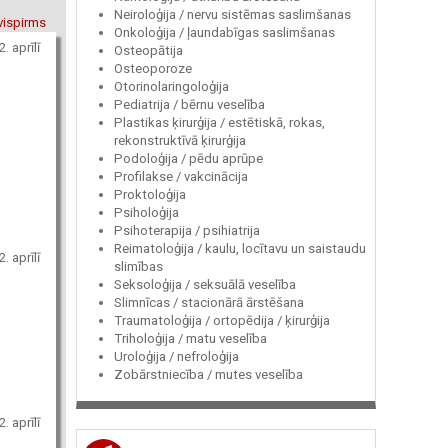
Neiroloģija / nervu sistēmas saslimšanas
vispirms
Onkoloģija / ļaundabīgas saslimšanas
. aprīlī
Osteopātija
Osteoporoze
Otorinolaringoloģija
Pediatrija / bērnu veselība
Plastikas ķirurģija / estētiskā, rokas,
rekonstruktīvā ķirurģija
Podoloģija / pēdu aprūpe
Profilakse / vakcinācija
Proktoloģija
Psiholoģija
Psihoterapija / psihiatrija
Reimatoloģija / kaulu, locītavu un saistaudu
. aprīlī
slimības
Seksoloģija / seksuālā veselība
Slimnīcas / stacionārā ārstēšana
Traumatoloģija / ortopēdija / ķirurģija
Triholoģija / matu veselība
Uroloģija / nefroloģija
Zobārstniecība / mutes veselība
. aprīlī