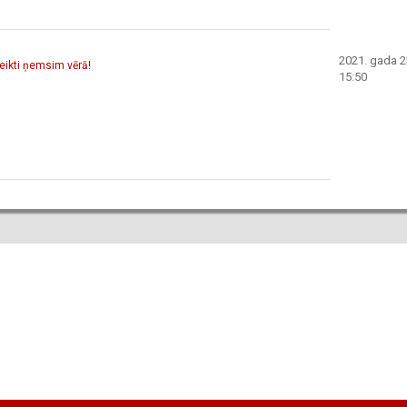
2021. gada 23
teikti ņemsim vērā!
15:50