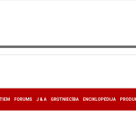
TIEM
FORUMS
J & A
GRŪTNIECĪBA
ENCIKLOPĒDIJA
PRODUK