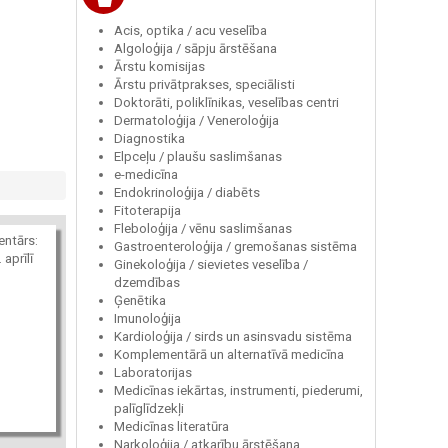
Acis, optika / acu veselība
Algoloģija / sāpju ārstēšana
Ārstu komisijas
Ārstu privātprakses, speciālisti
Doktorāti, poliklīnikas, veselības centri
Dermatoloģija / Veneroloģija
Diagnostika
Elpceļu / plaušu saslimšanas
e-medicīna
Endokrinoloģija / diabēts
Fitoterapija
Fleboloģija / vēnu saslimšanas
entārs:
Gastroenteroloģija / gremošanas sistēma
 aprīlī
Ginekoloģija / sievietes veselība /
dzemdības
Ģenētika
Imunoloģija
Kardioloģija / sirds un asinsvadu sistēma
Komplementārā un alternatīvā medicīna
Laboratorijas
Medicīnas iekārtas, instrumenti, piederumi,
palīglīdzekļi
Medicīnas literatūra
Narkoloģija / atkarību ārstēšana