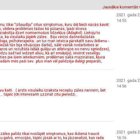
Jaunākie komentāri 
2021. gada 22
14:55
mu, tikai "izbaudīju" citus simptomus, kuru dēļ bieži nācās kavēt
, vēdera problēmas tādas kā pūšanās, īpaši stresa
 izrakstīja dzert nomierinošos līdzekļus (Adaptol)..Lietoju to
, ka visulaiku jāpērk zāles... Biju veicis dažnedažādas
ologa, psihoterapeita...un tur man ieteica pārskatīt savu ikdienu -
ežāk tās bija situācijas darbā), sākt vairāk nodarboties ar
karos un rezultātā labāk gulēju un atbrīvojos no nervu spriedzes),
zu šad tad iedzert aliņu, kā arī smēķēju), ievērot veselīgu
ēties pie šiem ieteikumiem, problēmas sāka mazināties, kļuva
adām mēs paši sev...plus man vēl palīdzēja dabīgi preparāti,
2021. gada 22
14:56
rvu kaiti.. :( ārsts visulaiku izraksta recepšu zāles nerviem, bet
. tāpēc ļoti interesanti uzzināt citu pieredzi..
2021. gada 22
 zāles palīdz tikai noslāpēt simptomus, kas ikdienā traucē
16:16
u galvā, emocijās, tāpēc jāsāk ar to, ka jāizanalizē, kas rada