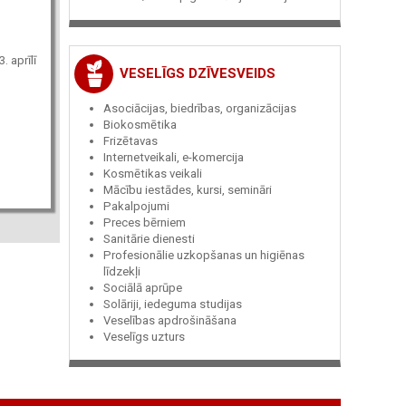
. aprīlī
VESELĪGS DZĪVESVEIDS
Asociācijas, biedrības, organizācijas
Biokosmētika
Frizētavas
Internetveikali, e-komercija
Kosmētikas veikali
Mācību iestādes, kursi, semināri
Pakalpojumi
Preces bērniem
Sanitārie dienesti
Profesionālie uzkopšanas un higiēnas
līdzekļi
Sociālā aprūpe
Solāriji, iedeguma studijas
Veselības apdrošināšana
Veselīgs uzturs