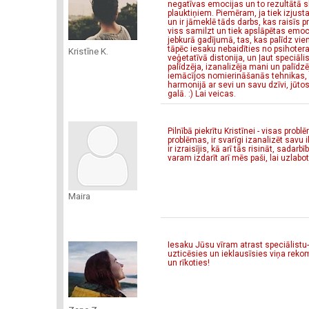
negatīvas emocijas un to rezultātā s
plauktiņiem. Piemēram, ja tiek izjus
un ir jāmeklē tāds darbs, kas raisīs pr
viss samilzt un tiek apslāpētas emoci
jebkurā gadījumā, tas, kas palīdz vien
tāpēc iesaku nebaidīties no psihoterap
Kristīne K.
veģetatīvā distonija, un ļaut speciāl
palīdzēja, izanalizēja mani un palīdzē
iemācījos nomierināšanās tehnikas, 
harmonijā ar sevi un savu dzīvi, jūtos
galā. :) Lai veicas.
Pilnībā piekrītu Kristīnei - visas pr
problēmas, ir svarīgi izanalizēt savu
ir izraisījis, kā arī tās risināt, sada
varam izdarīt arī mēs paši, lai uzlabo
Maira
Iesaku Jūsu vīram atrast speciālistu-
uzticēsies un ieklausīsies viņa rekome
un rīkoties!