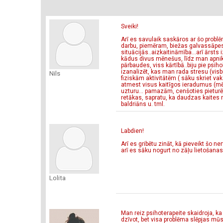
Sveiki!
Arī es savulaik saskāros ar šo problē
darbu, piemēram, biežas galvassāpes
situācijās..aizkaitināmība...arī ārsts
kādus divus mēnešus, līdz man apnika
pārbaudes, viss kārtībā..biju pie psih
izanalizēt, kas man rada stresu (visbi
Nils
fiziskām aktivitātēm ( sāku skriet va
atmest visus kaitīgos ieradumus (mēd
uzturu... pamazām, cenšoties pietur
retākas, sapratu, ka daudzas kaites r
baldriāns u. tml.
Labdien!
Arī es gribētu zināt, kā pieveikt šo ne
arī es sāku nogurt no zāļu lietošanas..
Lolita
Man reiz psihoterapeite skaidroja, ka
dzīvot, bet visa problēma slēpjas mūs