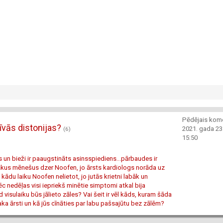
Pēdējais kom
tīvās distonijas?
2021. gada 23.
(6)
15:50
 un bieži ir paaugstināts asinsspiediens...pārbaudes ir
irākus mēnešus dzer Noofen, jo ārsts kardiologs norāda uz
 kādu laiku Noofen nelietot, jo jutās krietni labāk un
ēc nedēļas visi iepriekš minētie simptomi atkal bija
d visulaiku būs jālieto zāles? Vai šeit ir vēl kāds, kuram šāda
 ārsti un kā jūs cīnāties par labu pašsajūtu bez zālēm?