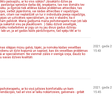
likto pašsajūtu, ar ko viss sākās? Jāsakārto dzīve pa
ta pastāvīga spriedze darba dēļ, iespējams, tas nav domāts tev
ieku..ja ilgstoši tiek atliktas kādas problēmas attiecībās, tas
jas, varbūt jāpārdomā, vai šādas attiecības ir vajadzīgas..
am, citam var neplaīdzēt un tur ir individuāla pieeja vajadzīga,
ijas un uzticēties speciālistam, ja reiz ir skaidrs, ka ir
istam palīdzēt. Manā gadījumā mana psihoterapeite man ļoti labi
ja sakārtot visu pa plauktiņiem. :) Sāku dzīvot veselīgāk,
sāku nodarboties ar jogu un nu jau divus gadus dzīvoju
 labi un, ja arī gadās kāds pārdzīvojums, tad spēju tikt ar to
2021. gada 23
oblēmas slēpjas mūsu galvā, tāpēc, ja nomoka kādas veselības
15:43
 ikdienu un dzīvi kopumā un saprast, kas šīs veselības problēmas
rbībā ar speciālistiem. Ne vienmēr zāles ir vienīgā izeja, daudz ko
tu savas dzīves kvalitāti.
2021. gada 23
psihoterapeitu, ar ko viņš jutīsies komfortablu un kam
15:45
ndācijās, tad arī viss ar laiku nokārtosies, galvenais - gribēt